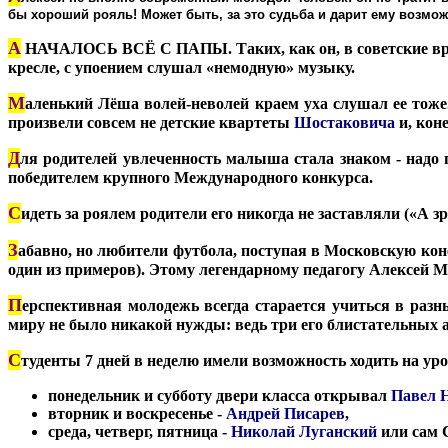
бы хороший рояль! Может быть, за это судьба и дарит ему возмо
А
НАЧАЛОСЬ ВСЁ С ПАПЫ. Таких, как он, в советские вре
кресле, с упоением слушал «немодную» музыку.
М
аленький Лёша волей-неволей краем уха слушал ее тоже. 
произвели совсем не детские квартеты
Шостаковича
и, кон
Д
ля родителей увлеченность малыша стала знаком - надо
победителем крупного Международного конкурса.
С
идеть за роялем родители его никогда не заставляли («А з
З
абавно, но любители футбола, поступая в Московскую к
один из примеров). Этому легендарному педагогу Алексей 
П
ерспективная молодежь всегда старается учиться в раз
миру не было никакой нужды: ведь три его блистательных 
С
туденты 7 дней в неделю имели возможность ходить на уро
понедельник и субботу двери класса открывал
Павел Н
вторник и воскресенье -
Андрей Писарев
,
среда, четверг, пятница -
Николай Луганский
или сам 