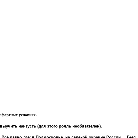
омфортных условиях.
выучить наизусть (для этого рояль необязателен).
 Всё равно где: в Подмосковье, на далекой окраине России.... Был