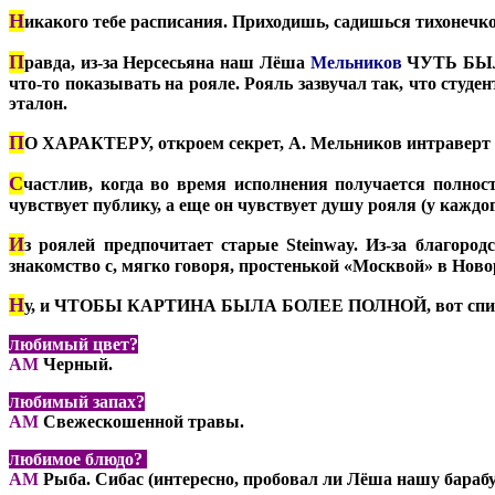
Н
икакого тебе расписания. Приходишь, садишься тихонечко
П
равда, из-за Нерсесьяна наш Лёша
Мельников
ЧУТЬ БЫЛО
что-то показывать на рояле. Рояль зазвучал так, что студе
эталон.
П
О ХАРАКТЕРУ, откроем секрет, А. Мельников интраверт (н
С
частлив, когда во время исполнения получается полност
чувствует публику, а еще он чувствует душу рояля (у каждог
И
з роялей предпочитает старые Steinway. Из-за благоро
знакомство с, мягко говоря, простенькой «Москвой» в Новор
Н
у, и ЧТОБЫ КАРТИНА БЫЛА БОЛЕЕ ПОЛНОЙ, вот список л
юбимый цвет?
Л
АМ
Черный.
юбимый запах?
Л
АМ
Свежескошенной травы.
юбимое блюдо?
Л
АМ
Рыба. Сибас (интересно, пробовал ли Лёша нашу барабу