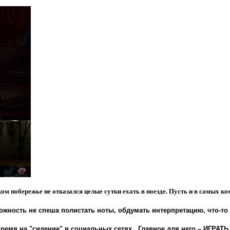
ом побережье не отказался целые сутки ехать в поезде. Пусть и в самых к
ожность не спеша полистать ноты, обдумать интерпретацию, что-то 
емя на "сидение" в социальных сетях . Главное для него – ИГРАТЬ.