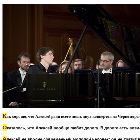
К
ак хорошо, что Алексей ради всего лишь двух концертов на Черноморск
О
казалось, что Алексей вообще любит дорогу. В дороге есть возм
А
лексей не вполне современный молодой человек: он не тратит вр