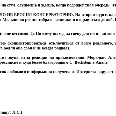
 на стул, слушаешь и ждешь, когда подойдет твоя очередь. 
 НЕ БРОСИЛ КОНСЕРВАТОРИЮ. На втором курсе, как обыч
нт Мельников решил собрать вещички и отправиться домой. На
о не пессимист!). Поэтому выход на сцену для него - возмо
ью сконцентрироваться, отключиться от всего реального, у
о рояля она своя и не всегда родная).
дства звука, из-за реакции на прикосновения. Морально А
оссийске и куда более благородным C. Bechstein в Анапе.
юбимого (информация получена из Интернета пару лет н
льку? Л.С.)