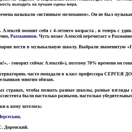
жность выходить на лучшие сцены мира.
мена называли «истинным меломаном». Он не был музыкант
Алексей помнит себя с 4-летнего возраста , и теперь с уди
ечно,
Р
ахманинов
. Чуть позже Алексей перечитает о Рахманино
 парня вести в музыкальную школу. Выбрали знаменитую «Г
ря!», - говорит сейчас Алексей»), поэтому 70% времени он го
онсерваторию, часто попадали в класс профессора СЕРГЕЯ 
Мельников многим обязан.
ных странах, чтобы познать разные школы, разные взгляды
ассистента были настолько разными, настолько убедительны
ки к кому хотелось:
ерсесьян
,
С. Доренский.