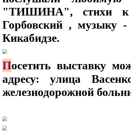
"ТИШИНА", стихи к 
Горбовский , музыку -
Кикабидзе.
П
осетить выставку мож
адресу: улица Васен
железнодорожной больн