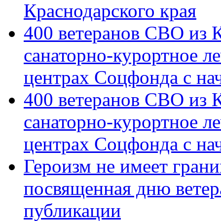
Краснодарского края
400 ветеранов СВО из 
санаторно-курортное л
центрах Соцфонда с на
400 ветеранов СВО из 
санаторно-курортное л
центрах Соцфонда с нач
Героизм не имеет грани
посвященная дню ветер
публикации