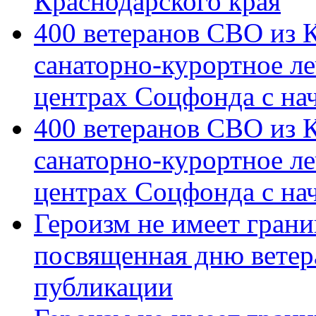
Краснодарского края
400 ветеранов СВО из 
санаторно-курортное л
центрах Соцфонда с на
400 ветеранов СВО из 
санаторно-курортное л
центрах Соцфонда с нач
Героизм не имеет грани
посвященная дню ветер
публикации