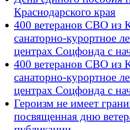
Краснодарского края
400 ветеранов СВО из 
санаторно-курортное л
центрах Соцфонда с на
400 ветеранов СВО из 
санаторно-курортное л
центрах Соцфонда с нач
Героизм не имеет грани
посвященная дню ветер
публикации