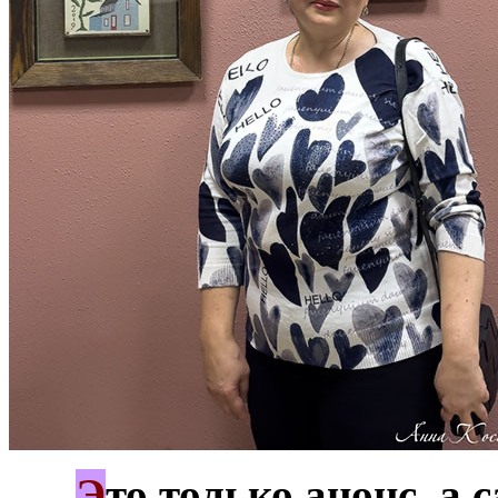
Э
***
то только анонс, а