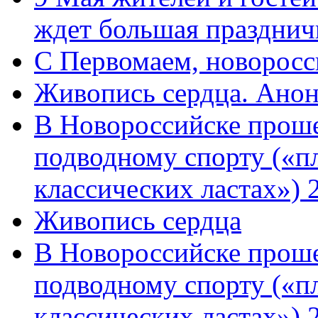
ждет большая празднич
C Первомаем, новорос
Живопись сердца. Анон
В Новороссийске проше
подводному спорту («пл
классических ластах») 
Живопись сердца
В Новороссийске проше
подводному спорту («пл
классических ластах») 