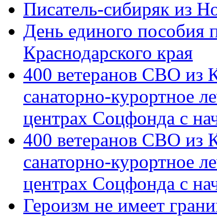
Писатель-сибиряк из Н
День единого пособия п
Краснодарского края
400 ветеранов СВО из 
санаторно-курортное л
центрах Соцфонда с на
400 ветеранов СВО из 
санаторно-курортное л
центрах Соцфонда с нач
Героизм не имеет грани