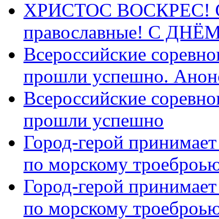
ХРИСТОС ВОСКРЕС! С 
православные! C ДН
Всероссийские соревно
прошли успешно. Анон
Всероссийские соревно
прошли успешно
Город-герой принимает
по морскому троеброью
Город-герой принимает
по морскому троеброью