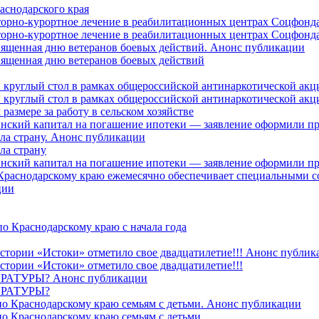
аснодарского края
торно-курортное лечение в реабилитационных центрах Соцфонда
торно-курортное лечение в реабилитационных центрах Соцфонда 
священная дню ветеранов боевых действий. Анонс публикации
священная дню ветеранов боевых действий
 круглый стол в рамках общероссийской антинаркотической ак
 круглый стол в рамках общероссийской антинаркотической ак
азмере за работу в сельском хозяйстве
ринский капитал на погашение ипотеки — заявление оформили п
ила страну. Анонс публикации
ла страну
ринский капитал на погашение ипотеки — заявление оформили пр
 Краснодарскому краю ежемесячно обеспечивает специальными
ции
о Краснодарскому краю с начала года
стории «Истоки» отметило свое двадцатилетие!!! Анонс публик
стории «Истоки» отметило свое двадцатилетие!!!
ТУРЫ? Анонс публикации
РАТУРЫ?
о Краснодарскому краю семьям с детьми. Анонс публикации
о Краснодарскому краю семьям с детьми