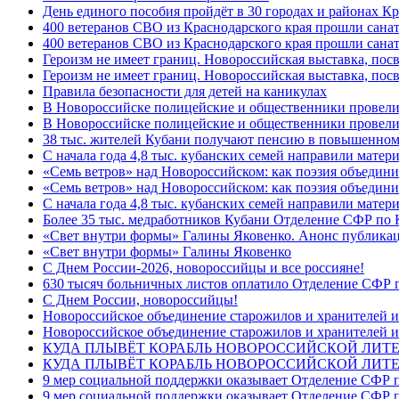
День единого пособия пройдёт в 30 городах и районах Кр
400 ветеранов СВО из Краснодарского края прошли сана
400 ветеранов СВО из Краснодарского края прошли сана
Героизм не имеет границ. Новороссийская выставка, по
Героизм не имеет границ. Новороссийская выставка, по
Правила безопасности для детей на каникулах
В Новороссийске полицейские и общественники провели
В Новороссийске полицейские и общественники провели
38 тыс. жителей Кубани получают пенсию в повышенном р
С начала года 4,8 тыс. кубанских семей направили мате
«Семь ветров» над Новороссийском: как поэзия объедин
«Семь ветров» над Новороссийском: как поэзия объедини
С начала года 4,8 тыс. кубанских семей направили мате
Более 35 тыс. медработников Кубани Отделение СФР по
«Свет внутри формы» Галины Яковенко. Анонс публика
«Свет внутри формы» Галины Яковенко
C Днем России-2026, новороссийцы и все россияне!
630 тысяч больничных листов оплатило Отделение СФР п
C Днем России, новороссийцы!
Новороссийское объединение старожилов и хранителей и
Новороссийское объединение старожилов и хранителей и
КУДА ПЛЫВЁТ КОРАБЛЬ НОВОРОССИЙСКОЙ ЛИТЕРА
КУДА ПЛЫВЁТ КОРАБЛЬ НОВОРОССИЙСКОЙ ЛИТЕ
9 мер социальной поддержки оказывает Отделение СФР п
9 мер социальной поддержки оказывает Отделение СФР п