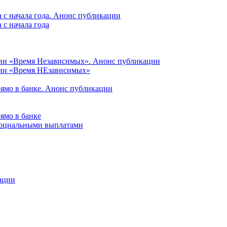
 с начала года. Анонс публикации
с начала года
ции «Время Независимых». Анонс публикации
ции «Время НЕзависимых»
рямо в банке. Анонс публикации
ямо в банке
 социальными выплатами
ации