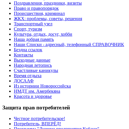
Поздравления, праздники, визиты
Право и правопорядок
Происшествия, криминал
ЖКХ: проблемы, советы, решения
Транспортный узел
Спорт, туризм
Культура, отдых, досуг, хобби
Наша добрая память
Наши Списки - адресный, телефонный СПРАВОЧНИК
Бездна ссылок
Контакты
Выходные данные
Народная летопись
Счастливые каникулы
Время отдыха
ДОСААФ
Из историии Новороссийска
НМДТ им. Амербекяна
Красота и здоровье
Защита прав потребителей
Честное потребительское!
Потребитель, ВПЕРЁД!
Программа "Лучшие предприятия Кубани"