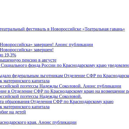
 театральный фестиваль в Новороссийске «Театральная гавань»
 Новороссийска» завершен! Анонс публикации
Новороссийска» завершен!
до 19,3%
овышенную пенсию в августе
 Социального фонда России по Краснодарскому краю уведомлени
 выдало федеральным льготникам Отделение СФР по Краснодарско
ок материнского капитала
российской поэтессы Надежды Соколовой. Анонс публикации
ление в Отделение СФР по Краснодарскому краю на возмещение р
оссийской поэтессы Надежды Соколовой.
нта образования Отделения СФР по Краснодарскому краю
ок материнского капитала
бие на детей
раснодарского края. Анонс публикации