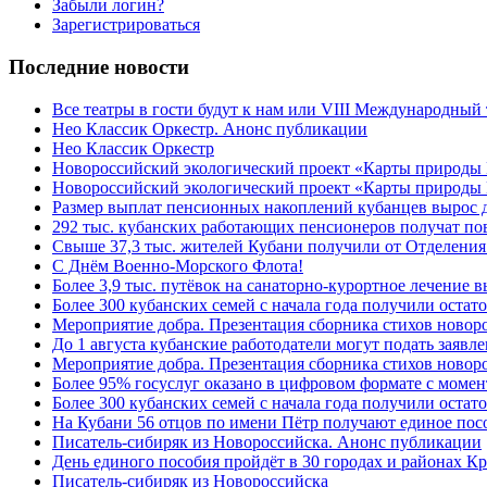
Забыли логин?
Зарегистрироваться
Последние новости
Все театры в гости будут к нам или VIII Международный
Нео Классик Оркестр. Анонс публикации
Нео Классик Оркестр
Новороссийский экологический проект «Карты природы
Новороссийский экологический проект «Карты природы 
Размер выплат пенсионных накоплений кубанцев вырос 
292 тыс. кубанских работающих пенсионеров получат п
Свыше 37,3 тыс. жителей Кубани получили от Отделения
C Днём Военно-Морского Флота!
Более 3,9 тыс. путёвок на санаторно-курортное лечение
Более 300 кубанских семей с начала года получили остат
Мероприятие добра. Презентация сборника стихов ново
До 1 августа кубанские работодатели могут подать заяв
Мероприятие добра. Презентация сборника стихов новор
Более 95% госуслуг оказано в цифровом формате с моме
Более 300 кубанских семей с начала года получили остат
На Кубани 56 отцов по имени Пётр получают единое посо
Писатель-сибиряк из Новороссийска. Анонс публикации
День единого пособия пройдёт в 30 городах и районах К
Писатель-сибиряк из Новороссийска