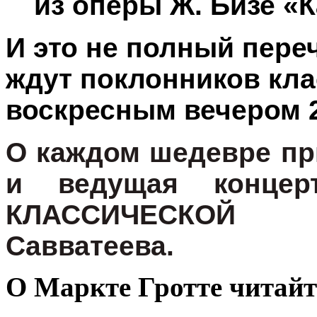
из оперы Ж. Бизе 
И это не полный пере
ждут поклонников кл
воскресным вечером 2
О каждом шедевре при
и ведущая конце
КЛАССИЧЕСКОЙ
Савватеева.
О
М
аркт
е
Г
ротте
читай