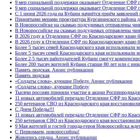
9 мер социальной поддержки оказывает Отделение СФР п
9 мер социальной поддержки оказывает Отделение СФР п
С 1 июня 2026 года на Кубани начнётся приём заявлени
Принятыми мерами прокуратура Курганинского района до
В Новороссийске на скамью подсудимых отправлены чин
В Новороссийске на скамью подсудимых отправлены чин
В 2026 году в Отделении СФР по Краснодарскому краю 
В 2026 году в Отделении СФР по Краснодарскому краю 
Более 5 тысяч семей Краснодарского края использовали м
Более 5 тысяч семей Краснодарского края использовали м
Более 2,5 тысяч работодателей Кубани смогут компенсиро
Более 200 тысяч жителей Кубани старше 80 лет или с инв
Память людская. Анонс публикации
Память людская
«Солдаты слова», кующие Победу. Анонс публикации
«Солдаты слова», кующие Победу
Тысячи россиян приняли участие в акции Росприроднадз
11 новых автомобилей передало Отделение СФР по Крас
250 ветеранов СВО из Краснодарского края восстановили
С Днем Победы!!!
11 новых автомобилей передало Отделение СФР по Крас
250 ветеранов СВО из Краснодарского края восстановили
9 Мая жителей и гостей города-героя Новороссийска жде
C Первомаем, новороссийцы!
Живопись сердца. Анонс публикации