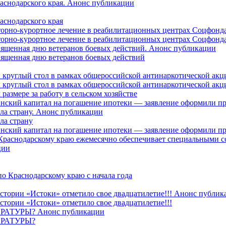
раснодарского края. Анонс публикации
аснодарского края
торно-курортное лечение в реабилитационных центрах Соцфонда
торно-курортное лечение в реабилитационных центрах Соцфонда 
священная дню ветеранов боевых действий. Анонс публикации
священная дню ветеранов боевых действий
 круглый стол в рамках общероссийской антинаркотической ак
 круглый стол в рамках общероссийской антинаркотической ак
азмере за работу в сельском хозяйстве
ринский капитал на погашение ипотеки — заявление оформили п
ила страну. Анонс публикации
ла страну
ринский капитал на погашение ипотеки — заявление оформили пр
 Краснодарскому краю ежемесячно обеспечивает специальными
ции
о Краснодарскому краю с начала года
стории «Истоки» отметило свое двадцатилетие!!! Анонс публик
стории «Истоки» отметило свое двадцатилетие!!!
ТУРЫ? Анонс публикации
РАТУРЫ?