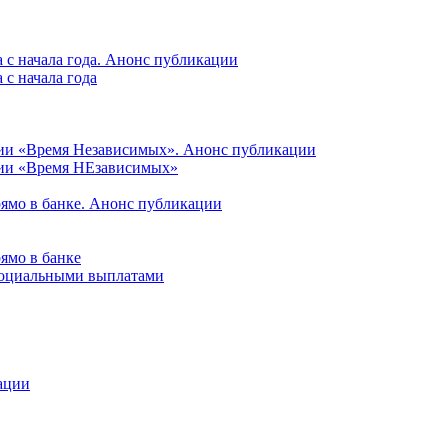
 с начала года. Анонс публикации
с начала года
ции «Время Независимых». Анонс публикации
ции «Время НЕзависимых»
рямо в банке. Анонс публикации
ямо в банке
 социальными выплатами
ации