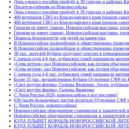
День единого пособия пройдёт в 30 городах и районах К
Писатель-сибиряк из Новороссийска
День единого пособия пройдёт в 30 городах и районах Кр
400 ветеранов СВО из Краснодарского края прошли сана
400 ветеранов СВО из Краснодарского края прошли сана
Героизм не имеет границ. Новороссийская выставка, по
Героизм не имеет границ. Новороссийская выставка, по
Правила безопасности для детей на каникулах
В Новороссийске полицейские и общественники провели
В Новороссийске полицейские и общественники провели
38 тыс. жителей Кубани получают пенсию в повышенном р
С начала года 4,8 тыс. кубанских семей направили мате
«Семь ветров» над Новороссийском: как поэзия объедин
«Семь ветров» над Новороссийском: как поэзия объедини
С начала года 4,8 тыс. кубанских семей направили мате
Более 35 тыс. медработников Кубани Отделение СФР по
«Свет внутри формы» Галины Яковенко. Анонс публика
«Свет внутри формы» Галины Яковенко
C Днем России-2026, новороссийцы и все россияне!
630 тысяч больничных листов оплатило Отделение СФР п
C Днем России, новороссийцы!
Новороссийское объединение старожилов и хранителей и
Новороссийское объединение старожилов и хранителей и
КУДА ПЛЫВЁТ КОРАБЛЬ НОВОРОССИЙСКОЙ ЛИТЕРА
КУДА ПЛЫВЁТ КОРАБЛЬ НОВОРОССИЙСКОЙ ЛИТЕ