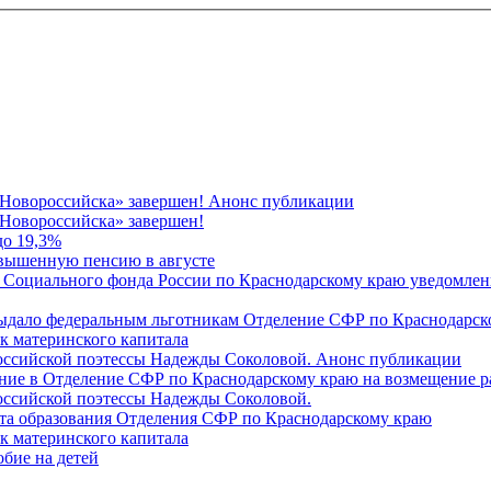
 Новороссийска» завершен! Анонс публикации
Новороссийска» завершен!
до 19,3%
овышенную пенсию в августе
 Социального фонда России по Краснодарскому краю уведомлени
 выдало федеральным льготникам Отделение СФР по Краснодарско
ок материнского капитала
российской поэтессы Надежды Соколовой. Анонс публикации
ление в Отделение СФР по Краснодарскому краю на возмещение р
оссийской поэтессы Надежды Соколовой.
нта образования Отделения СФР по Краснодарскому краю
ок материнского капитала
бие на детей