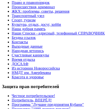
Право и правопорядок
Происшествия, криминал
ЖКХ: проблемы, советы, решения
Транспортный узел
Спорт, туризм
Культура, отдых, досуг, хобби
Наша добрая память
Наши Списки - адресный, телефонный СПРАВОЧНИК
Бездна ссылок
Контакты
Выходные данные
Народная летопись
Счастливые каникулы
Время отдыха
ДОСААФ
Из историии Новороссийска
НМДТ им. Амербекяна
Красота и здоровье
Защита прав потребителей
Честное потребительское!
Потребитель, ВПЕРЁД!
Программа "Лучшие предприятия Кубани"
Программа "1000 лучших товаров"