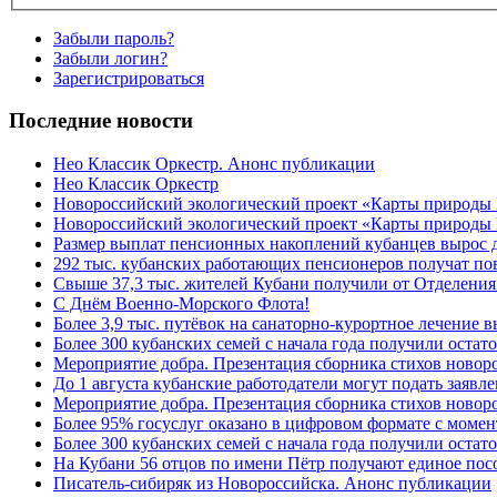
Забыли пароль?
Забыли логин?
Зарегистрироваться
Последние новости
Нео Классик Оркестр. Анонс публикации
Нео Классик Оркестр
Новороссийский экологический проект «Карты природы
Новороссийский экологический проект «Карты природы 
Размер выплат пенсионных накоплений кубанцев вырос 
292 тыс. кубанских работающих пенсионеров получат п
Свыше 37,3 тыс. жителей Кубани получили от Отделения
C Днём Военно-Морского Флота!
Более 3,9 тыс. путёвок на санаторно-курортное лечение
Более 300 кубанских семей с начала года получили остат
Мероприятие добра. Презентация сборника стихов ново
До 1 августа кубанские работодатели могут подать заяв
Мероприятие добра. Презентация сборника стихов новор
Более 95% госуслуг оказано в цифровом формате с моме
Более 300 кубанских семей с начала года получили остат
На Кубани 56 отцов по имени Пётр получают единое посо
Писатель-сибиряк из Новороссийска. Анонс публикации