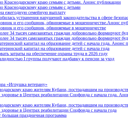
о Краснодарскому краю семьям с детьми. Анонс публикации
о Краснодарскому краю семьям с детьми
й на ежегодную семейную выплату
билась устранения нарушений законодательства в сфере безопас
овник и его сообщник, обвиняемые в мошенничестве.Анонс пу
овник и его сообщник, обвиняемые в мошенничестве
более 34 тысяч самозанятых граждан добровольно формируют б
более 34 тысяч самозанятых граждан добровольно формируют б
атеринский капитал на образование детей с начала года. Анонс
атеринский капитал на образование детей с начала года
вать затраты на обеспечение охраны труда в 2026 году
алидностью I группы получают надбавку к пенсии за уход
ора «Игрушка ветерану»
нодарскому краю жителям Кубани, пострадавшим на производст
 здоровье в Центрах реабилитации Соцфонда с начала года. Ан
нодарскому краю жителям Кубани, пострадавшим на производст
 здоровье в Центрах реабилитации Соцфонда с начала года
т большая праздничная программа