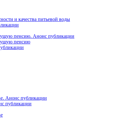
ности и качества питьевой воды
бликации
удущую пенсию. Анонс публикации
удущую пенсию
 публикации
ве. Анонс публикации
онс публикации
ве