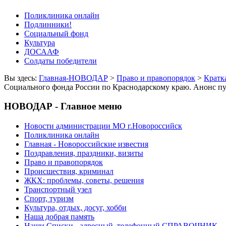
Поликлиника онлайн
Подлинники!
Социальный фонд
Культура
ДОСААФ
Солдаты победители
Вы здесь:
Главная-НОВОДАР
>
Право и правопорядок
>
Кратк
Социального фонда России по Краснодарскому краю. Анонс п
НОВОДАР - Главное меню
Новости администрации МО г.Новороссийск
Поликлиника онлайн
Главная - Новороссийские известия
Поздравления, праздники, визиты
Право и правопорядок
Происшествия, криминал
ЖКХ: проблемы, советы, решения
Транспортный узел
Спорт, туризм
Культура, отдых, досуг, хобби
Наша добрая память
Наши Списки - адресный, телефонный СПРАВОЧНИК