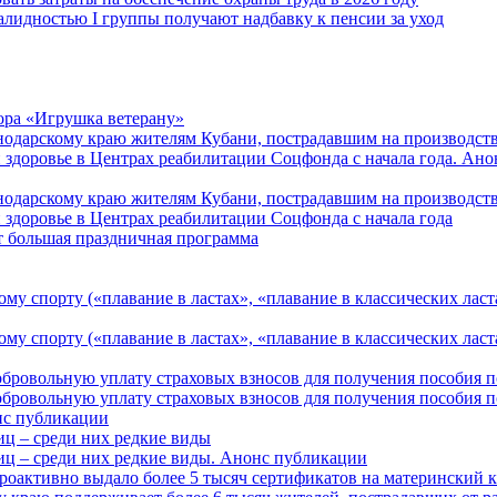
алидностью I группы получают надбавку к пенсии за уход
ора «Игрушка ветерану»
нодарскому краю жителям Кубани, пострадавшим на производст
 здоровье в Центрах реабилитации Соцфонда с начала года. Ан
нодарскому краю жителям Кубани, пострадавшим на производст
 здоровье в Центрах реабилитации Соцфонда с начала года
т большая праздничная программа
му спорту («плавание в ластах», «плавание в классических ласт
у спорту («плавание в ластах», «плавание в классических ласта
обровольную уплату страховых взносов для получения пособия 
обровольную уплату страховых взносов для получения пособия 
онс публикации
иц – среди них редкие виды
иц – среди них редкие виды. Анонс публикации
роактивно выдало более 5 тысяч сертификатов на материнский 