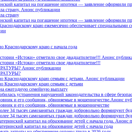
ринский капитал на погашение ипотеки — заявление оформили п
ила страну. Анонс публикации
ла страну
ринский капитал на погашение ипотеки — заявление оформили пр
 Краснодарскому краю ежемесячно обеспечивает специальными
ции
о Краснодарскому краю с начала года
стории «Истоки» отметило свое двадцатилетие!!! Анонс публик
стории «Истоки» отметило свое двадцатилетие!!!
ТУРЫ? Анонс публикации
РАТУРЫ?
о Краснодарскому краю семьям с детьми. Анонс публикации
о Краснодарскому краю семьям с детьми
й на ежегодную семейную выплату
билась устранения нарушений законодательства в сфере безопас
овник и его сообщник, обвиняемые в мошенничестве.Анонс пу
овник и его сообщник, обвиняемые в мошенничестве
более 34 тысяч самозанятых граждан добровольно формируют б
более 34 тысяч самозанятых граждан добровольно формируют б
атеринский капитал на образование детей с начала года. Анонс
атеринский капитал на образование детей с начала года
вать затраты на обеспечение охраны труда в 2026 году