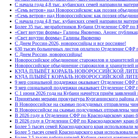
С начала года 4,8 тыс. кубанских семей направили мате
«Семь ветров» над Новороссийском: как поэзия объедин
«Семь ветров» над Новороссийском: как поэзия объедини
С начала года 4,8 тыс. кубанских семей направили мате
Более 35 тыс. медработников Кубани Отделение СФР по
«Свет внутри формы» Галины Яковенко. Анонс публика
«Свет внутри формы» Галины Яковенко
C Днем России-2026, новороссийцы и все россияне!
630 тысяч больничных листов оплатило Отделение СФР п
C Днем России, новороссийцы!
Новороссийское объединение старожилов и хранителей и
Новороссийское объединение старожилов и хранителей и
КУДА ПЛЫВЁТ КОРАБЛЬ НОВОРОССИЙСКОЙ ЛИТЕРА
КУДА ПЛЫВЁТ КОРАБЛЬ НОВОРОССИЙСКОЙ ЛИТЕ
9 мер социальной поддержки оказывает Отделение СФР п
9 мер социальной поддержки оказывает Отделение СФР п
С 1 июня 2026 года на Кубани начнётся приём заявлени
Принятыми мерами прокуратура Курганинского района до
В Новороссийске на скамью подсудимых отправлены чин
В Новороссийске на скамью подсудимых отправлены чин
В 2026 году в Отделении СФР по Краснодарскому краю 
В 2026 году в Отделении СФР по Краснодарскому краю 
Более 5 тысяч семей Краснодарского края использовали м
Более 5 тысяч семей Краснодарского края использовали м
Более 2,5 тысяч работодателей Кубани смогут компенсиро