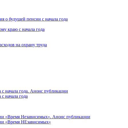
я о будущей пенсии с начала года
му краю с начала года
асходов на охрану труда
 с начала года. Анонс публикации
с начала года
ции «Время Независимых». Анонс публикации
ции «Время НЕзависимых»