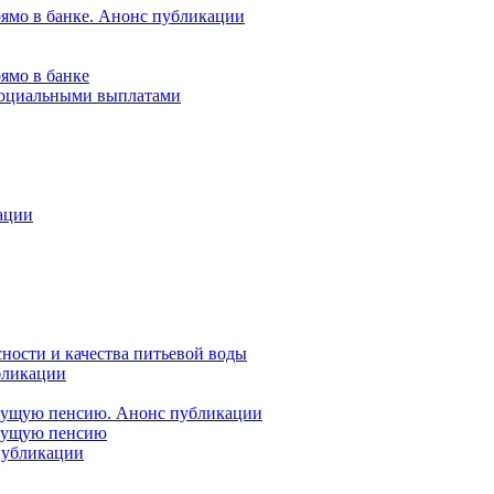
рямо в банке. Анонс публикации
ямо в банке
 социальными выплатами
ации
ности и качества питьевой воды
бликации
удущую пенсию. Анонс публикации
удущую пенсию
 публикации