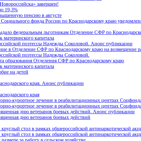
Новороссийска» завершен!
до 19,3%
овышенную пенсию в августе
 Социального фонда России по Краснодарскому краю уведомлени
 выдало федеральным льготникам Отделение СФР по Краснодарско
ок материнского капитала
российской поэтессы Надежды Соколовой. Анонс публикации
ление в Отделение СФР по Краснодарскому краю на возмещение р
оссийской поэтессы Надежды Соколовой.
нта образования Отделения СФР по Краснодарскому краю
ок материнского капитала
бие на детей
раснодарского края. Анонс публикации
аснодарского края
торно-курортное лечение в реабилитационных центрах Соцфонда
торно-курортное лечение в реабилитационных центрах Соцфонда 
священная дню ветеранов боевых действий. Анонс публикации
священная дню ветеранов боевых действий
 круглый стол в рамках общероссийской антинаркотической ак
 круглый стол в рамках общероссийской антинаркотической ак
азмере за работу в сельском хозяйстве