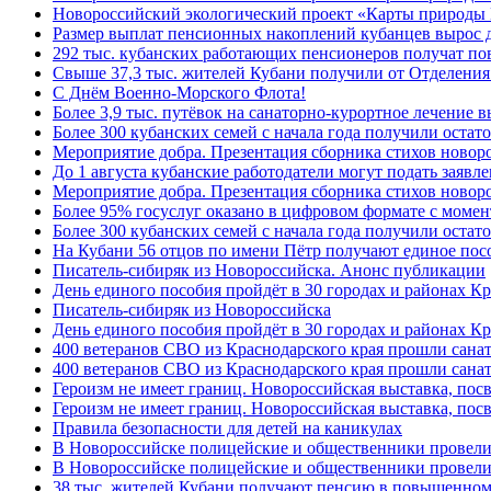
Новороссийский экологический проект «Карты природы 
Размер выплат пенсионных накоплений кубанцев вырос 
292 тыс. кубанских работающих пенсионеров получат п
Свыше 37,3 тыс. жителей Кубани получили от Отделения
C Днём Военно-Морского Флота!
Более 3,9 тыс. путёвок на санаторно-курортное лечение
Более 300 кубанских семей с начала года получили остат
Мероприятие добра. Презентация сборника стихов ново
До 1 августа кубанские работодатели могут подать заяв
Мероприятие добра. Презентация сборника стихов новор
Более 95% госуслуг оказано в цифровом формате с моме
Более 300 кубанских семей с начала года получили остат
На Кубани 56 отцов по имени Пётр получают единое посо
Писатель-сибиряк из Новороссийска. Анонс публикации
День единого пособия пройдёт в 30 городах и районах К
Писатель-сибиряк из Новороссийска
День единого пособия пройдёт в 30 городах и районах Кр
400 ветеранов СВО из Краснодарского края прошли сана
400 ветеранов СВО из Краснодарского края прошли сана
Героизм не имеет границ. Новороссийская выставка, по
Героизм не имеет границ. Новороссийская выставка, по
Правила безопасности для детей на каникулах
В Новороссийске полицейские и общественники провели
В Новороссийске полицейские и общественники провели
38 тыс. жителей Кубани получают пенсию в повышенном р