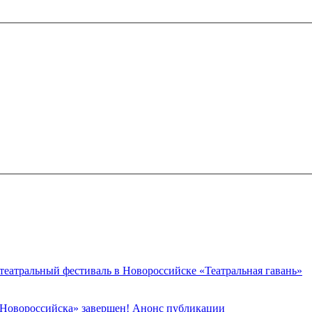
 театральный фестиваль в Новороссийске «Театральная гавань»
 Новороссийска» завершен! Анонс публикации