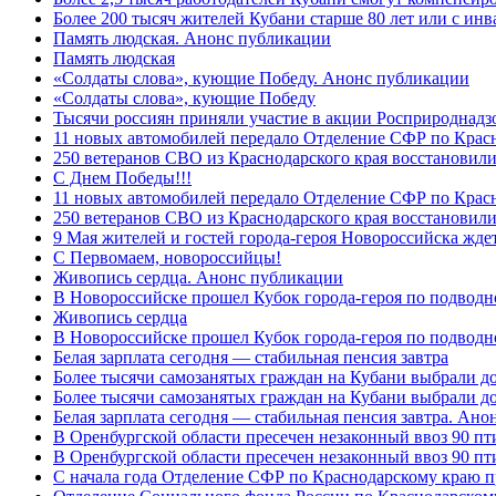
Более 200 тысяч жителей Кубани старше 80 лет или с инв
Память людская. Анонс публикации
Память людская
«Солдаты слова», кующие Победу. Анонс публикации
«Солдаты слова», кующие Победу
Тысячи россиян приняли участие в акции Росприроднадз
11 новых автомобилей передало Отделение СФР по Крас
250 ветеранов СВО из Краснодарского края восстановили
С Днем Победы!!!
11 новых автомобилей передало Отделение СФР по Крас
250 ветеранов СВО из Краснодарского края восстановили
9 Мая жителей и гостей города-героя Новороссийска жде
C Первомаем, новороссийцы!
Живопись сердца. Анонс публикации
В Новороссийске прошел Кубок города-героя по подводно
Живопись сердца
В Новороссийске прошел Кубок города-героя по подводном
Белая зарплата сегодня — стабильная пенсия завтра
Более тысячи самозанятых граждан на Кубани выбрали д
Более тысячи самозанятых граждан на Кубани выбрали д
Белая зарплата сегодня — стабильная пенсия завтра. Ан
В Оренбургской области пресечен незаконный ввоз 90 пт
В Оренбургской области пресечен незаконный ввоз 90 пт
С начала года Отделение СФР по Краснодарскому краю п