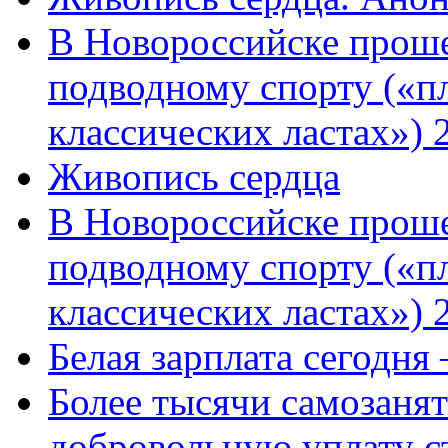
В Новороссийске проше
подводному спорту («пл
классических ластах») 
Живопись сердца
В Новороссийске проше
подводному спорту («пл
классических ластах») 
Белая зарплата сегодня
Более тысячи самозаня
добровольную уплату с