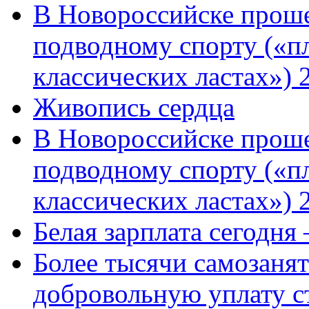
В Новороссийске проше
подводному спорту («пл
классических ластах») 
Живопись сердца
В Новороссийске проше
подводному спорту («пл
классических ластах») 
Белая зарплата сегодня
Более тысячи самозаня
добровольную уплату с