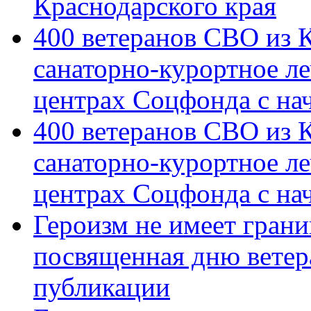
Краснодарского края
400 ветеранов СВО из 
санаторно-курортное л
центрах Соцфонда с на
400 ветеранов СВО из 
санаторно-курортное л
центрах Соцфонда с нач
Героизм не имеет грани
посвященная дню ветер
публикации