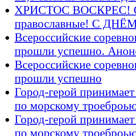
ХРИСТОС ВОСКРЕС! С 
православные! C ДН
Всероссийские соревно
прошли успешно. Анон
Всероссийские соревно
прошли успешно
Город-герой принимает
по морскому троеброью
Город-герой принимает
по морскому троеброью