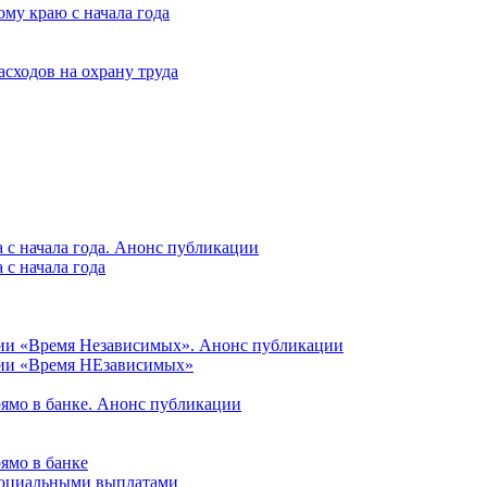
му краю с начала года
асходов на охрану труда
 с начала года. Анонс публикации
с начала года
ции «Время Независимых». Анонс публикации
ции «Время НЕзависимых»
рямо в банке. Анонс публикации
ямо в банке
 социальными выплатами