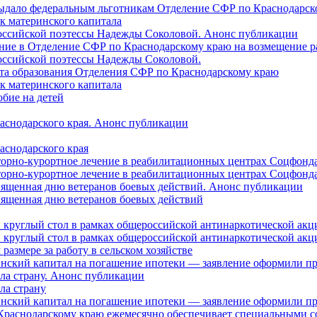
 выдало федеральным льготникам Отделение СФР по Краснодарско
ок материнского капитала
российской поэтессы Надежды Соколовой. Анонс публикации
ление в Отделение СФР по Краснодарскому краю на возмещение р
оссийской поэтессы Надежды Соколовой.
нта образования Отделения СФР по Краснодарскому краю
ок материнского капитала
бие на детей
раснодарского края. Анонс публикации
аснодарского края
торно-курортное лечение в реабилитационных центрах Соцфонда
торно-курортное лечение в реабилитационных центрах Соцфонда 
священная дню ветеранов боевых действий. Анонс публикации
священная дню ветеранов боевых действий
 круглый стол в рамках общероссийской антинаркотической ак
 круглый стол в рамках общероссийской антинаркотической ак
азмере за работу в сельском хозяйстве
ринский капитал на погашение ипотеки — заявление оформили п
ила страну. Анонс публикации
ла страну
ринский капитал на погашение ипотеки — заявление оформили пр
 Краснодарскому краю ежемесячно обеспечивает специальными