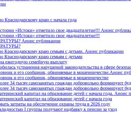
ции
о Краснодарскому краю с начала года
стории «Истоки» отметило свое двадцатилетие!!! Анонс публик
стории «Истоки» отметило свое двадцатилетие!!!
ТУРЫ? Анонс публикации
РАТУРЫ?
о Краснодарскому краю семьям с детьми. Анонс публикации
о Краснодарскому краю семьям с детьми
й на ежегодную семейную выплату
билась устранения нарушений законодательства в сфере безопас
овник и его сообщник, обвиняемые в мошенничестве.Анонс пу
овник и его сообщник, обвиняемые в мошенничестве
более 34 тысяч самозанятых граждан добровольно формируют б
более 34 тысяч самозанятых граждан добровольно формируют б
атеринский капитал на образование детей с начала года. Анонс
атеринский капитал на образование детей с начала года
вать затраты на обеспечение охраны труда в 2026 году
алидностью I группы получают надбавку к пенсии за уход