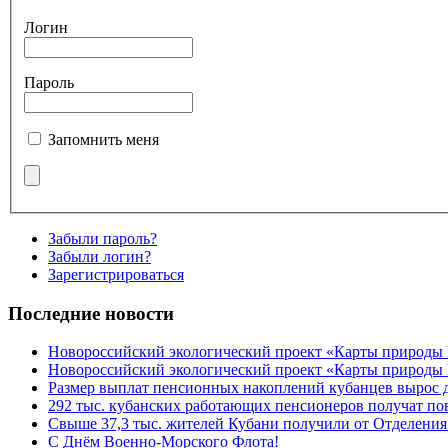
Логин
Пароль
Запомнить меня
Забыли пароль?
Забыли логин?
Зарегистрироваться
Последние новости
Новороссийский экологический проект «Карты природы
Новороссийский экологический проект «Карты природы 
Размер выплат пенсионных накоплений кубанцев вырос 
292 тыс. кубанских работающих пенсионеров получат п
Свыше 37,3 тыс. жителей Кубани получили от Отделения
C Днём Военно-Морского Флота!