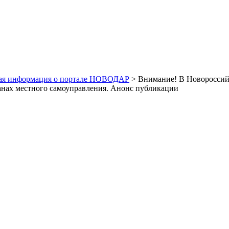
ая информация о портале НОВОДАР
> Внимание! В Новороссийс
анах местного самоуправления. Анонс публикации