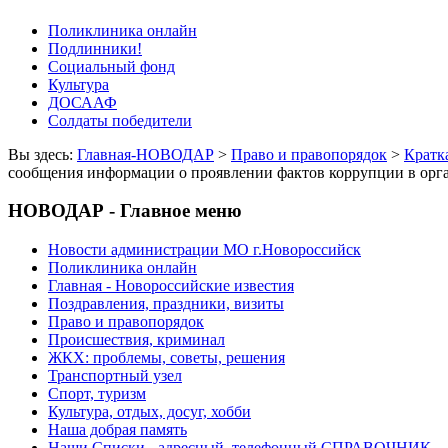
Поликлиника онлайн
Подлинники!
Социальный фонд
Культура
ДОСААФ
Солдаты победители
Вы здесь:
Главная-НОВОДАР
>
Право и правопорядок
>
Кратк
сообщения информации о проявлении фактов коррупции в орг
НОВОДАР - Главное меню
Новости администрации МО г.Новороссийск
Поликлиника онлайн
Главная - Новороссийские известия
Поздравления, праздники, визиты
Право и правопорядок
Происшествия, криминал
ЖКХ: проблемы, советы, решения
Транспортный узел
Спорт, туризм
Культура, отдых, досуг, хобби
Наша добрая память
Наши Списки - адресный, телефонный СПРАВОЧНИК