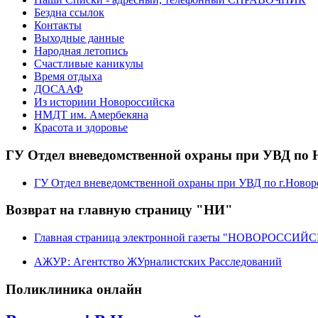
Бездна ссылок
Контакты
Выходные данные
Народная летопись
Счастливые каникулы
Время отдыха
ДОСААФ
Из историии Новороссийска
НМДТ им. Амербекяна
Красота и здоровье
ГУ Отдел вневедомственной охраны при УВД по 
ГУ Отдел вневедомственной охраны при УВД по г.Новор
Возврат на главную страницу "НИ"
Главная страница электронной газеты "НОВОРОССИ
АЖУР: Агентство ЖУрналистских Расследований
Поликлиника онлайн