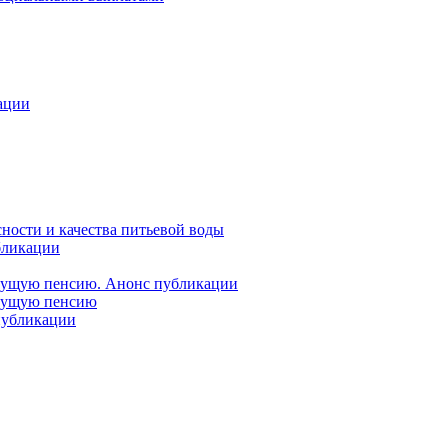
ации
ности и качества питьевой воды
бликации
удущую пенсию. Анонс публикации
удущую пенсию
 публикации