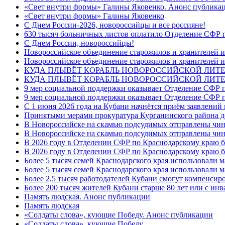
«Свет внутри формы» Галины Яковенко. Анонс публика
«Свет внутри формы» Галины Яковенко
C Днем России-2026, новороссийцы и все россияне!
630 тысяч больничных листов оплатило Отделение СФР п
C Днем России, новороссийцы!
Новороссийское объединение старожилов и хранителей и
Новороссийское объединение старожилов и хранителей и
КУДА ПЛЫВЁТ КОРАБЛЬ НОВОРОССИЙСКОЙ ЛИТЕРА
КУДА ПЛЫВЁТ КОРАБЛЬ НОВОРОССИЙСКОЙ ЛИТЕ
9 мер социальной поддержки оказывает Отделение СФР п
9 мер социальной поддержки оказывает Отделение СФР п
С 1 июня 2026 года на Кубани начнётся приём заявлени
Принятыми мерами прокуратура Курганинского района до
В Новороссийске на скамью подсудимых отправлены чин
В Новороссийске на скамью подсудимых отправлены чин
В 2026 году в Отделении СФР по Краснодарскому краю 
В 2026 году в Отделении СФР по Краснодарскому краю 
Более 5 тысяч семей Краснодарского края использовали м
Более 5 тысяч семей Краснодарского края использовали м
Более 2,5 тысяч работодателей Кубани смогут компенсиро
Более 200 тысяч жителей Кубани старше 80 лет или с инв
Память людская. Анонс публикации
Память людская
«Солдаты слова», кующие Победу. Анонс публикации
«Солдаты слова», кующие Победу