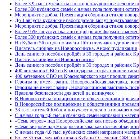
Более 3,9 тыс. путёвок на санаторно-курортное лечение
Более 300 кубанских семей с начала года получили остат
Мероприятие добра. Презентация сборника стихов ново
До 1 августа кубанские работодатели могут подать заяв
Мероприятие добра. Презентация сборника стихов новор
Более 95% госуслуг оказано в цифровом формате с моме
Более 300 кубанских семей с начала года получили остат
На Кубани 56 отцов по имени Пётр получают единое посо
Писатель-сибиряк из Новороссийска. Анонс публикации
День единого пособия пройдёт в 30 городах и районах К
Писатель-сибиряк из Новороссийска
День единого пособия пройдёт в 30 городах и районах Кр
400 ветеранов СВО из Краснодарского края прошли сана
400 ветеранов СВО из Краснодарского края прошли сана
Героизм не имеет границ. Новороссийская выставка, по
Героизм не имеет границ. Новороссийская выставка, по
Правила безопасности для детей на каникулах
В Новороссийске полицейские и общественники провели
В Новороссийске полицейские и общественники провели
38 тыс. жителей Кубани получают пенсию в повышенном р
С начала года 4,8 тыс. кубанских семей направили мате
«Семь ветров» над Новороссийском: как поэзия объедин
«Семь ветров» над Новороссийском: как поэзия объедини
С начала года 4,8 тыс. кубанских семей направили мате
Более 35 тыс. медработников Кубани Отделение СФР по