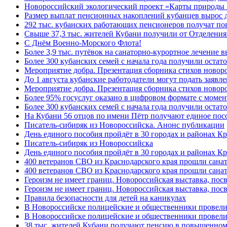
Новороссийский экологический проект «Карты природы 
Размер выплат пенсионных накоплений кубанцев вырос 
292 тыс. кубанских работающих пенсионеров получат п
Свыше 37,3 тыс. жителей Кубани получили от Отделения
C Днём Военно-Морского Флота!
Более 3,9 тыс. путёвок на санаторно-курортное лечение
Более 300 кубанских семей с начала года получили остат
Мероприятие добра. Презентация сборника стихов ново
До 1 августа кубанские работодатели могут подать заяв
Мероприятие добра. Презентация сборника стихов новор
Более 95% госуслуг оказано в цифровом формате с моме
Более 300 кубанских семей с начала года получили остат
На Кубани 56 отцов по имени Пётр получают единое посо
Писатель-сибиряк из Новороссийска. Анонс публикации
День единого пособия пройдёт в 30 городах и районах К
Писатель-сибиряк из Новороссийска
День единого пособия пройдёт в 30 городах и районах Кр
400 ветеранов СВО из Краснодарского края прошли сана
400 ветеранов СВО из Краснодарского края прошли сана
Героизм не имеет границ. Новороссийская выставка, по
Героизм не имеет границ. Новороссийская выставка, по
Правила безопасности для детей на каникулах
В Новороссийске полицейские и общественники провели
В Новороссийске полицейские и общественники провели
38 тыс. жителей Кубани получают пенсию в повышенном р