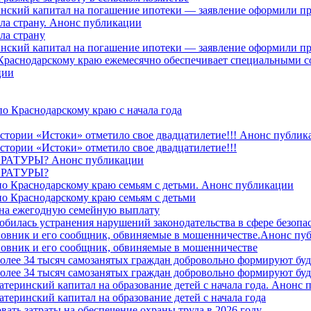
ринский капитал на погашение ипотеки — заявление оформили п
ила страну. Анонс публикации
ла страну
ринский капитал на погашение ипотеки — заявление оформили пр
 Краснодарскому краю ежемесячно обеспечивает специальными
ции
о Краснодарскому краю с начала года
стории «Истоки» отметило свое двадцатилетие!!! Анонс публик
стории «Истоки» отметило свое двадцатилетие!!!
ТУРЫ? Анонс публикации
РАТУРЫ?
о Краснодарскому краю семьям с детьми. Анонс публикации
о Краснодарскому краю семьям с детьми
й на ежегодную семейную выплату
билась устранения нарушений законодательства в сфере безопас
овник и его сообщник, обвиняемые в мошенничестве.Анонс пу
овник и его сообщник, обвиняемые в мошенничестве
более 34 тысяч самозанятых граждан добровольно формируют б
более 34 тысяч самозанятых граждан добровольно формируют б
атеринский капитал на образование детей с начала года. Анонс
атеринский капитал на образование детей с начала года
вать затраты на обеспечение охраны труда в 2026 году