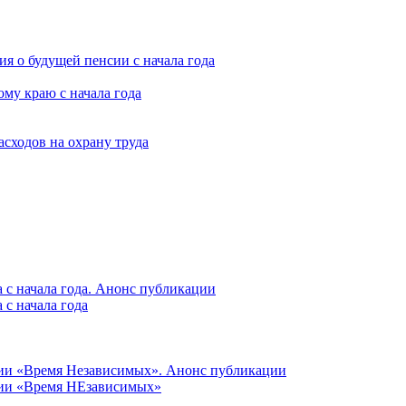
я о будущей пенсии с начала года
му краю с начала года
асходов на охрану труда
 с начала года. Анонс публикации
с начала года
ции «Время Независимых». Анонс публикации
ции «Время НЕзависимых»