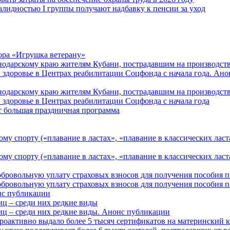
алидностью I группы получают надбавку к пенсии за уход
ора «Игрушка ветерану»
нодарскому краю жителям Кубани, пострадавшим на производст
 здоровье в Центрах реабилитации Соцфонда с начала года. Ан
нодарскому краю жителям Кубани, пострадавшим на производст
 здоровье в Центрах реабилитации Соцфонда с начала года
т большая праздничная программа
му спорту («плавание в ластах», «плавание в классических ласт
у спорту («плавание в ластах», «плавание в классических ласта
обровольную уплату страховых взносов для получения пособия 
обровольную уплату страховых взносов для получения пособия 
онс публикации
иц – среди них редкие виды
иц – среди них редкие виды. Анонс публикации
роактивно выдало более 5 тысяч сертификатов на материнский 