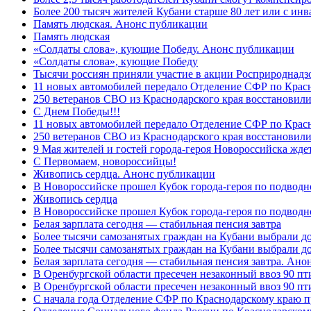
Более 200 тысяч жителей Кубани старше 80 лет или с инв
Память людская. Анонс публикации
Память людская
«Солдаты слова», кующие Победу. Анонс публикации
«Солдаты слова», кующие Победу
Тысячи россиян приняли участие в акции Росприроднадз
11 новых автомобилей передало Отделение СФР по Крас
250 ветеранов СВО из Краснодарского края восстановили
С Днем Победы!!!
11 новых автомобилей передало Отделение СФР по Крас
250 ветеранов СВО из Краснодарского края восстановили
9 Мая жителей и гостей города-героя Новороссийска жде
C Первомаем, новороссийцы!
Живопись сердца. Анонс публикации
В Новороссийске прошел Кубок города-героя по подводно
Живопись сердца
В Новороссийске прошел Кубок города-героя по подводном
Белая зарплата сегодня — стабильная пенсия завтра
Более тысячи самозанятых граждан на Кубани выбрали д
Более тысячи самозанятых граждан на Кубани выбрали д
Белая зарплата сегодня — стабильная пенсия завтра. Ан
В Оренбургской области пресечен незаконный ввоз 90 пт
В Оренбургской области пресечен незаконный ввоз 90 пт
С начала года Отделение СФР по Краснодарскому краю п