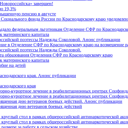
Новороссийска» завершен!
до 19,3%
овышенную пенсию в августе
 Социального фонда России по Краснодарскому краю уведомлени
 выдало федеральным льготникам Отделение СФР по Краснодарско
ок материнского капитала
российской поэтессы Надежды Соколовой. Анонс публикации
ление в Отделение СФР по Краснодарскому краю на возмещение р
оссийской поэтессы Надежды Соколовой.
нта образования Отделения СФР по Краснодарскому краю
ок материнского капитала
бие на детей
раснодарского края. Анонс публикации
аснодарского края
торно-курортное лечение в реабилитационных центрах Соцфонда
торно-курортное лечение в реабилитационных центрах Соцфонда 
священная дню ветеранов боевых действий. Анонс публикации
священная дню ветеранов боевых действий
 круглый стол в рамках общероссийской антинаркотической ак
 круглый стол в рамках общероссийской антинаркотической ак
азмере за работу в сельском хозяйстве