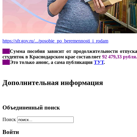
https://sfr.gov.ru/.../posobie_po_beremennosti_i_rodam
***
Сумма пособия зависит от продолжительности отпуск
студенток в Краснодарском крае составляет
92 479,33 рубля
***
Это только анонс, а сама публикация
ТУТ
.
Дополнительная информация
Объединенный поиск
Поиск
Войти