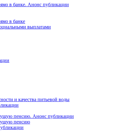
рямо в банке. Анонс публикации
ямо в банке
 социальными выплатами
ации
ности и качества питьевой воды
бликации
удущую пенсию. Анонс публикации
удущую пенсию
 публикации