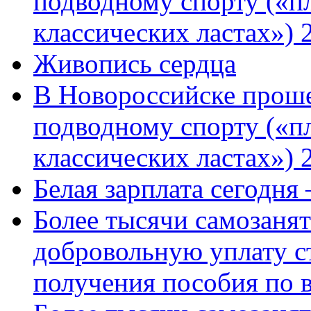
подводному спорту («пл
классических ластах») 
Живопись сердца
В Новороссийске проше
подводному спорту («пл
классических ластах») 
Белая зарплата сегодня
Более тысячи самозаня
добровольную уплату с
получения пособия по 