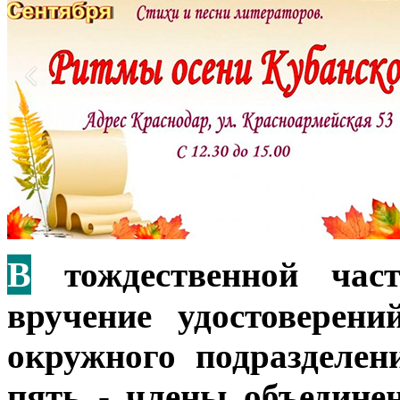
В
тождественной част
вручение удостоверен
окружного подразделен
пять - члены объедине