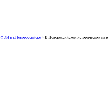
ЗФЭИ в г.Новороссийске
> В Новороссийском историческом музе