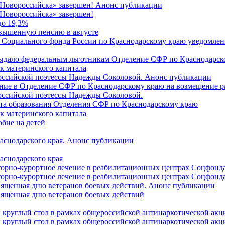
 Новороссийска» завершен! Анонс публикации
Новороссийска» завершен!
до 19,3%
овышенную пенсию в августе
 Социального фонда России по Краснодарскому краю уведомлени
 выдало федеральным льготникам Отделение СФР по Краснодарско
ок материнского капитала
российской поэтессы Надежды Соколовой. Анонс публикации
ление в Отделение СФР по Краснодарскому краю на возмещение р
оссийской поэтессы Надежды Соколовой.
нта образования Отделения СФР по Краснодарскому краю
ок материнского капитала
бие на детей
раснодарского края. Анонс публикации
аснодарского края
торно-курортное лечение в реабилитационных центрах Соцфонда
торно-курортное лечение в реабилитационных центрах Соцфонда 
священная дню ветеранов боевых действий. Анонс публикации
священная дню ветеранов боевых действий
 круглый стол в рамках общероссийской антинаркотической ак
 круглый стол в рамках общероссийской антинаркотической ак