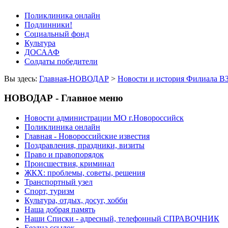
Поликлиника онлайн
Подлинники!
Социальный фонд
Культура
ДОСААФ
Солдаты победители
Вы здесь:
Главная-НОВОДАР
>
Новости и история Филиала В
НОВОДАР - Главное меню
Новости администрации МО г.Новороссийск
Поликлиника онлайн
Главная - Новороссийские известия
Поздравления, праздники, визиты
Право и правопорядок
Происшествия, криминал
ЖКХ: проблемы, советы, решения
Транспортный узел
Спорт, туризм
Культура, отдых, досуг, хобби
Наша добрая память
Наши Списки - адресный, телефонный СПРАВОЧНИК
Бездна ссылок