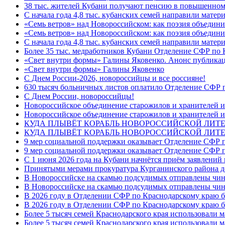
38 тыс. жителей Кубани получают пенсию в повышенном р
С начала года 4,8 тыс. кубанских семей направили мате
«Семь ветров» над Новороссийском: как поэзия объедин
«Семь ветров» над Новороссийском: как поэзия объедини
С начала года 4,8 тыс. кубанских семей направили мате
Более 35 тыс. медработников Кубани Отделение СФР по
«Свет внутри формы» Галины Яковенко. Анонс публика
«Свет внутри формы» Галины Яковенко
C Днем России-2026, новороссийцы и все россияне!
630 тысяч больничных листов оплатило Отделение СФР п
C Днем России, новороссийцы!
Новороссийское объединение старожилов и хранителей и
Новороссийское объединение старожилов и хранителей и
КУДА ПЛЫВЁТ КОРАБЛЬ НОВОРОССИЙСКОЙ ЛИТЕРА
КУДА ПЛЫВЁТ КОРАБЛЬ НОВОРОССИЙСКОЙ ЛИТЕ
9 мер социальной поддержки оказывает Отделение СФР п
9 мер социальной поддержки оказывает Отделение СФР п
С 1 июня 2026 года на Кубани начнётся приём заявлени
Принятыми мерами прокуратура Курганинского района до
В Новороссийске на скамью подсудимых отправлены чин
В Новороссийске на скамью подсудимых отправлены чин
В 2026 году в Отделении СФР по Краснодарскому краю 
В 2026 году в Отделении СФР по Краснодарскому краю 
Более 5 тысяч семей Краснодарского края использовали м
Более 5 тысяч семей Краснодарского края использовали м