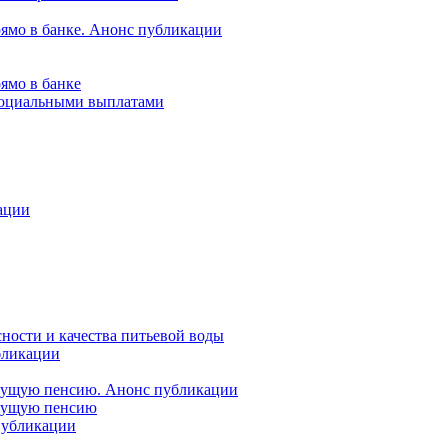
рямо в банке. Анонс публикации
ямо в банке
 социальными выплатами
ации
ности и качества питьевой воды
бликации
удущую пенсию. Анонс публикации
удущую пенсию
 публикации