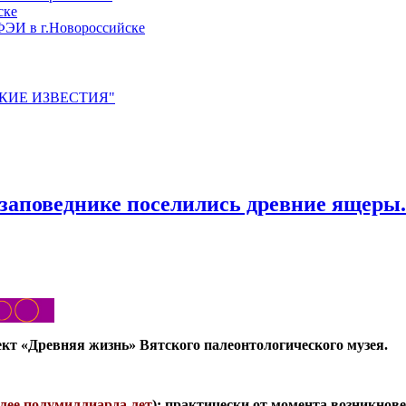
ске
ЭИ в г.Новороссийске
ЙСКИЕ ИЗВЕСТИЯ"
заповеднике поселились древние ящеры
т «Древняя жизнь» Вятского палеонтологического музея.
лее полумиллиарда лет
): практически от момента возникнов