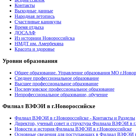
Контакты
Выходные данные
Народная летопись
Счастливые каникулы
Время отдыха
ДОСААФ
Из историии Новороссийска
НМДТ им. Амербекяна
Красота и здоровье
Уровни образования
Общее образование. Управление образования МО г.Ново
Среднее профессиональное образование
Высшее профессиональное образование
Послевузовское профессиональное образование
Непрофессиональное образование, обучение
Филиал ВЗФЭИ в г.Новороссийске
Филиал ВЗФЭИ в г.Новороссийске - Контакты и Разделы
Директор, ученый совет и структура Филиала ВЗФЭИ в г
Новости и история Филиала ВЗФЭИ в г.Новороссийске
Основные сведения для поступающих в Филиал ВЗФЭИ в