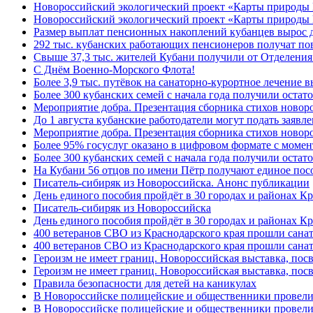
Новороссийский экологический проект «Карты природы
Новороссийский экологический проект «Карты природы 
Размер выплат пенсионных накоплений кубанцев вырос 
292 тыс. кубанских работающих пенсионеров получат п
Свыше 37,3 тыс. жителей Кубани получили от Отделения
C Днём Военно-Морского Флота!
Более 3,9 тыс. путёвок на санаторно-курортное лечение
Более 300 кубанских семей с начала года получили остат
Мероприятие добра. Презентация сборника стихов ново
До 1 августа кубанские работодатели могут подать заяв
Мероприятие добра. Презентация сборника стихов новор
Более 95% госуслуг оказано в цифровом формате с моме
Более 300 кубанских семей с начала года получили остат
На Кубани 56 отцов по имени Пётр получают единое посо
Писатель-сибиряк из Новороссийска. Анонс публикации
День единого пособия пройдёт в 30 городах и районах К
Писатель-сибиряк из Новороссийска
День единого пособия пройдёт в 30 городах и районах Кр
400 ветеранов СВО из Краснодарского края прошли сана
400 ветеранов СВО из Краснодарского края прошли сана
Героизм не имеет границ. Новороссийская выставка, по
Героизм не имеет границ. Новороссийская выставка, по
Правила безопасности для детей на каникулах
В Новороссийске полицейские и общественники провели
В Новороссийске полицейские и общественники провели