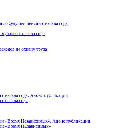
я о будущей пенсии с начала года
му краю с начала года
асходов на охрану труда
 с начала года. Анонс публикации
с начала года
ции «Время Независимых». Анонс публикации
ции «Время НЕзависимых»