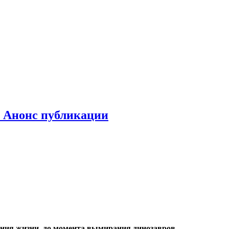
. Анонс публикации
ения жизни, до момента вымирания динозавров.