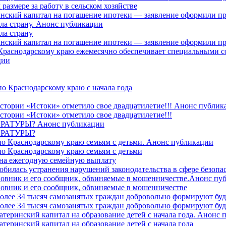
азмере за работу в сельском хозяйстве
ринский капитал на погашение ипотеки — заявление оформили п
ила страну. Анонс публикации
ла страну
ринский капитал на погашение ипотеки — заявление оформили пр
 Краснодарскому краю ежемесячно обеспечивает специальными
ции
о Краснодарскому краю с начала года
стории «Истоки» отметило свое двадцатилетие!!! Анонс публик
стории «Истоки» отметило свое двадцатилетие!!!
ТУРЫ? Анонс публикации
РАТУРЫ?
о Краснодарскому краю семьям с детьми. Анонс публикации
о Краснодарскому краю семьям с детьми
й на ежегодную семейную выплату
билась устранения нарушений законодательства в сфере безопас
овник и его сообщник, обвиняемые в мошенничестве.Анонс пу
овник и его сообщник, обвиняемые в мошенничестве
более 34 тысяч самозанятых граждан добровольно формируют б
более 34 тысяч самозанятых граждан добровольно формируют б
атеринский капитал на образование детей с начала года. Анонс
атеринский капитал на образование детей с начала года