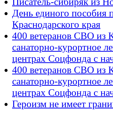
Писатель-сибиряк из Н
День единого пособия п
Краснодарского края
400 ветеранов СВО из 
санаторно-курортное л
центрах Соцфонда с на
400 ветеранов СВО из 
санаторно-курортное л
центрах Соцфонда с нач
Героизм не имеет грани