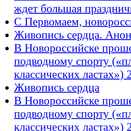
ждет большая празднич
C Первомаем, новорос
Живопись сердца. Анон
В Новороссийске проше
подводному спорту («пл
классических ластах») 
Живопись сердца
В Новороссийске проше
подводному спорту («пл
классических ластах») 