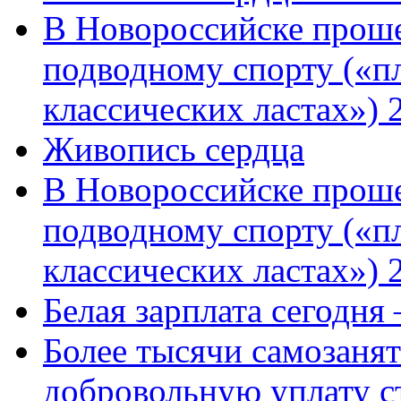
В Новороссийске проше
подводному спорту («пл
классических ластах») 
Живопись сердца
В Новороссийске проше
подводному спорту («пл
классических ластах») 
Белая зарплата сегодня
Более тысячи самозаня
добровольную уплату с