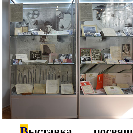
В
***
ыставка посвящ