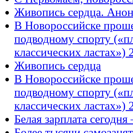
Живопись сердца. Анон
В Новороссийске проше
подводному спорту («пл
классических ластах») 
Живопись сердца
В Новороссийске проше
подводному спорту («пл
классических ластах») 
Белая зарплата сегодня
Более тысячи самозаня