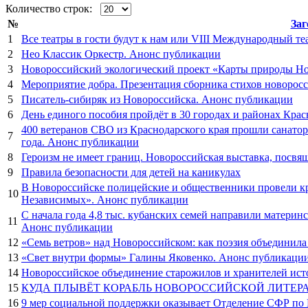
Количество строк:
№
Заг
1
Все театры в гости будут к нам или VIII Международный те
2
Нео Классик Оркестр. Анонс публикации
3
Новороссийский экологический проект «Карты природы Но
4
Мероприятие добра. Презентация сборника стихов новоро
5
Писатель-сибиряк из Новороссийска. Анонс публикации
6
День единого пособия пройдёт в 30 городах и районах Кра
400 ветеранов СВО из Краснодарского края прошли санато
7
года. Анонс публикации
8
Героизм не имеет границ. Новороссийская выставка, посв
9
Правила безопасности для детей на каникулах
В Новороссийске полицейские и общественники провели кр
10
Независимых». Анонс публикации
С начала года 4,8 тыс. кубанских семей направили матери
11
Анонс публикации
12
«Семь ветров» над Новороссийском: как поэзия объединила
13
«Свет внутри формы» Галины Яковенко. Анонс публикаци
14
Новороссийское объединение старожилов и хранителей ист
15
КУДА ПЛЫВЁТ КОРАБЛЬ НОВОРОССИЙСКОЙ ЛИТЕРАТУ
16
9 мер социальной поддержки оказывает Отделение СФР по 