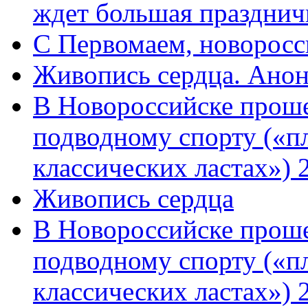
ждет большая празднич
C Первомаем, новорос
Живопись сердца. Анон
В Новороссийске проше
подводному спорту («пл
классических ластах») 
Живопись сердца
В Новороссийске проше
подводному спорту («пл
классических ластах») 