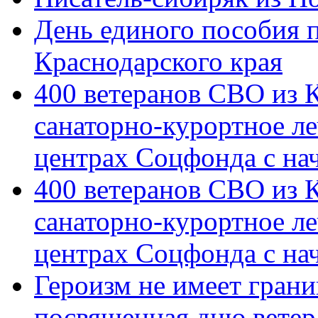
День единого пособия п
Краснодарского края
400 ветеранов СВО из 
санаторно-курортное л
центрах Соцфонда с на
400 ветеранов СВО из 
санаторно-курортное л
центрах Соцфонда с нач
Героизм не имеет грани
посвященная дню ветер