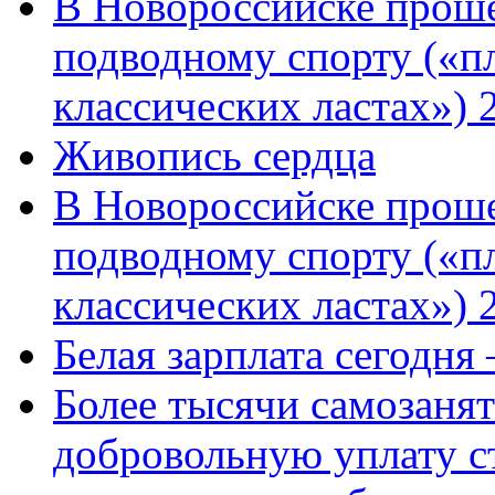
В Новороссийске проше
подводному спорту («пл
классических ластах») 
Живопись сердца
В Новороссийске проше
подводному спорту («пл
классических ластах») 
Белая зарплата сегодня
Более тысячи самозаня
добровольную уплату с