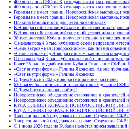
400 ветеранов СВО из Краснодарского края прошли сана
400 ветеранов СВО из Краснодарского края прошли сана
Героизм не имеет границ. Новороссийская выставка, по
Героизм не имеет границ. Новороссийская выставка, по
Правила безопасности для детей на каникулах
В Новороссийске полицейские и общественники провели
В Новороссийске полицейские и общественники провели
38 тыс. жителей Кубани получают пенсию в повышенном р
С начала года 4,8 тыс. кубанских семей направили мате
«Семь ветров» над Новороссийском: как поэзия объедин
«Семь ветров» над Новороссийском: как поэзия объедини
С начала года 4,8 тыс. кубанских семей направили мате
Более 35 тыс. медработников Кубани Отделение СФР по
«Свет внутри формы» Галины Яковенко. Анонс публика
«Свет внутри формы» Галины Яковенко
C Днем России-2026, новороссийцы и все россияне!
630 тысяч больничных листов оплатило Отделение СФР п
C Днем России, новороссийцы!
Новороссийское объединение старожилов и хранителей и
Новороссийское объединение старожилов и хранителей и
КУДА ПЛЫВЁТ КОРАБЛЬ НОВОРОССИЙСКОЙ ЛИТЕРА
КУДА ПЛЫВЁТ КОРАБЛЬ НОВОРОССИЙСКОЙ ЛИТЕ
9 мер социальной поддержки оказывает Отделение СФР п
9 мер социальной поддержки оказывает Отделение СФР п
С 1 июня 2026 года на Кубани начнётся приём заявлени