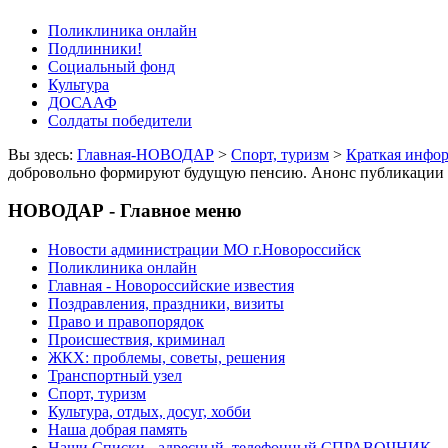
Поликлиника онлайн
Подлинники!
Социальный фонд
Культура
ДОСААФ
Солдаты победители
Вы здесь:
Главная-НОВОДАР
>
Спорт, туризм
>
Краткая инфо
добровольно формируют будущую пенсию. Анонс публикации
НОВОДАР - Главное меню
Новости администрации МО г.Новороссийск
Поликлиника онлайн
Главная - Новороссийские известия
Поздравления, праздники, визиты
Право и правопорядок
Происшествия, криминал
ЖКХ: проблемы, советы, решения
Транспортный узел
Спорт, туризм
Культура, отдых, досуг, хобби
Наша добрая память
Наши Списки - адресный, телефонный СПРАВОЧНИК