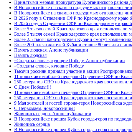
Принятыми мерами прокуратура Курганинского района до
В Новороссийске на скамью подсудимых отправлены чин
В Новороссийске на скамью подсудимых отправлены чин
В 2026 году в Отделении СФР по Краснодарскому краю 
В 2026 году в Отделении СФР по Краснодарскому краю 
Более 5 тысяч семей Краснодарского края использовали м
Более 5 тысяч семей Краснодарского края использовали м
Более 2,5 тысяч работодателей Кубани смогут компенсиро
Более 200 тысяч жителей Кубани старше 80 лет или с инв
Память людская. Анонс публикации
Память людская
«Солдаты слова», кующие Победу. Анонс публикации
«Солдаты слова», кующие Победу
Тысячи россиян приняли участие в акции Росприроднадз
11 новых автомобилей передало Отделение СФР по Крас
250 ветеранов СВО из Краснодарского края восстановили
С Днем Победы!!!
11 новых автомобилей передало Отделение СФР по Крас
250 ветеранов СВО из Краснодарского края восстановили
9 Мая жителей и гостей города-героя Новороссийска жде
C Первомаем, новороссийцы!
Живопись сердца. Анонс публикации
В Новороссийске прошел Кубок города-героя по подводно
Живопись сердца
В Новороссийске прошел Кубок города-героя по подводном