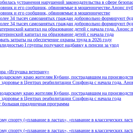
билась устранения нарушений законодательства в сфере безопас
овник и его сообщник, обвиняемые в мошенничестве.Анонс пу
овник и его сообщник, обвиняемые в мошенничестве
более 34 тысяч самозанятых граждан добровольно формируют б
более 34 тысяч самозанятых граждан добровольно формируют б
атеринский капитал на образование детей с начала года. Анонс
атеринский капитал на образование детей с начала года
вать затраты на обеспечение охраны труда в 2026 году
алидностью I группы получают надбавку к пенсии за уход
ора «Игрушка ветерану»
нодарскому краю жителям Кубани, пострадавшим на производст
 здоровье в Центрах реабилитации Соцфонда с начала года. Ан
нодарскому краю жителям Кубани, пострадавшим на производст
 здоровье в Центрах реабилитации Соцфонда с начала года
т большая праздничная программа
му спорту («плавание в ластах», «плавание в классических ласт
у спорту («плавание в ластах», «плавание в классических ласта