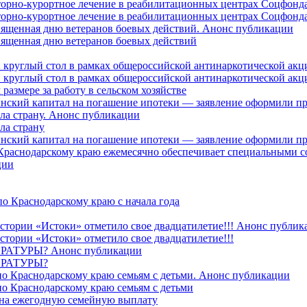
торно-курортное лечение в реабилитационных центрах Соцфонда
торно-курортное лечение в реабилитационных центрах Соцфонда 
священная дню ветеранов боевых действий. Анонс публикации
священная дню ветеранов боевых действий
 круглый стол в рамках общероссийской антинаркотической ак
 круглый стол в рамках общероссийской антинаркотической ак
азмере за работу в сельском хозяйстве
ринский капитал на погашение ипотеки — заявление оформили п
ила страну. Анонс публикации
ла страну
ринский капитал на погашение ипотеки — заявление оформили пр
 Краснодарскому краю ежемесячно обеспечивает специальными
ции
о Краснодарскому краю с начала года
стории «Истоки» отметило свое двадцатилетие!!! Анонс публик
стории «Истоки» отметило свое двадцатилетие!!!
ТУРЫ? Анонс публикации
РАТУРЫ?
о Краснодарскому краю семьям с детьми. Анонс публикации
о Краснодарскому краю семьям с детьми
й на ежегодную семейную выплату