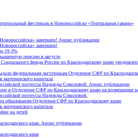
 театральный фестиваль в Новороссийске «Театральная гавань»
 Новороссийска» завершен! Анонс публикации
Новороссийска» завершен!
до 19,3%
овышенную пенсию в августе
 Социального фонда России по Краснодарскому краю уведомлени
 выдало федеральным льготникам Отделение СФР по Краснодарско
ок материнского капитала
российской поэтессы Надежды Соколовой. Анонс публикации
ление в Отделение СФР по Краснодарскому краю на возмещение р
оссийской поэтессы Надежды Соколовой.
нта образования Отделения СФР по Краснодарскому краю
ок материнского капитала
бие на детей
раснодарского края. Анонс публикации
аснодарского края