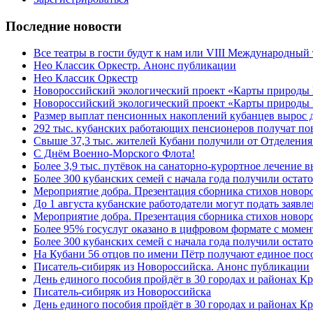
Последние новости
Все театры в гости будут к нам или VIII Международный
Нео Классик Оркестр. Анонс публикации
Нео Классик Оркестр
Новороссийский экологический проект «Карты природы
Новороссийский экологический проект «Карты природы 
Размер выплат пенсионных накоплений кубанцев вырос 
292 тыс. кубанских работающих пенсионеров получат п
Свыше 37,3 тыс. жителей Кубани получили от Отделения
C Днём Военно-Морского Флота!
Более 3,9 тыс. путёвок на санаторно-курортное лечение
Более 300 кубанских семей с начала года получили остат
Мероприятие добра. Презентация сборника стихов ново
До 1 августа кубанские работодатели могут подать заяв
Мероприятие добра. Презентация сборника стихов новор
Более 95% госуслуг оказано в цифровом формате с моме
Более 300 кубанских семей с начала года получили остат
На Кубани 56 отцов по имени Пётр получают единое посо
Писатель-сибиряк из Новороссийска. Анонс публикации
День единого пособия пройдёт в 30 городах и районах К
Писатель-сибиряк из Новороссийска
День единого пособия пройдёт в 30 городах и районах Кр