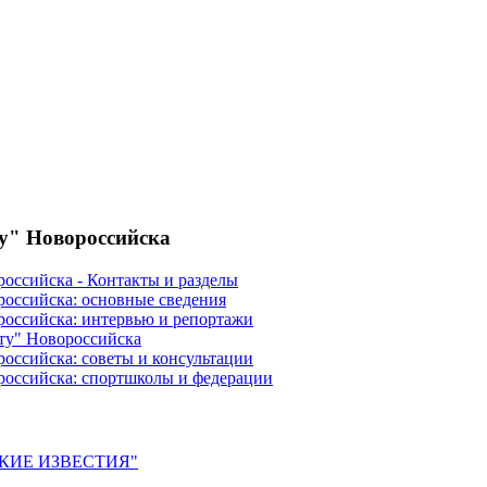
ту" Новороссийска
российска - Контакты и разделы
российска: основные сведения
российска: интервью и репортажи
ту" Новороссийска
оссийска: советы и консультации
российска: спортшколы и федерации
ЙСКИЕ ИЗВЕСТИЯ"