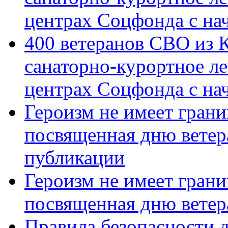
центрах Соцфонда с на
400 ветеранов СВО из 
санаторно-курортное л
центрах Соцфонда с нач
Героизм не имеет грани
посвященная дню ветер
публикации
Героизм не имеет грани
посвященная дню ветер
Правила безопасности д