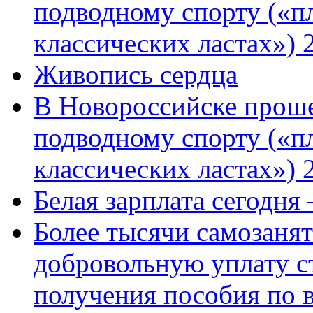
подводному спорту («пл
классических ластах») 
Живопись сердца
В Новороссийске проше
подводному спорту («пл
классических ластах») 
Белая зарплата сегодня
Более тысячи самозаня
добровольную уплату с
получения пособия по 