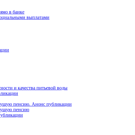
ямо в банке
 социальными выплатами
ации
ности и качества питьевой воды
бликации
удущую пенсию. Анонс публикации
удущую пенсию
 публикации