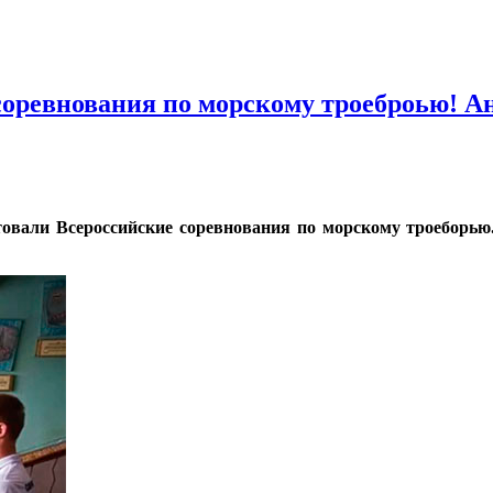
соревнования по морскому троеброью! А
ртовали Всероссийские соревнования по морскому троеборь