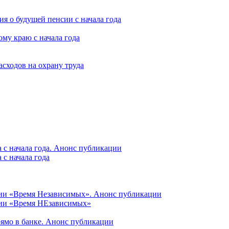
я о будущей пенсии с начала года
му краю с начала года
асходов на охрану труда
 с начала года. Анонс публикации
с начала года
ции «Время Независимых». Анонс публикации
ции «Время НЕзависимых»
рямо в банке. Анонс публикации