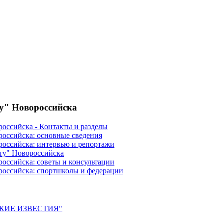
ту" Новороссийска
российска - Контакты и разделы
российска: основные сведения
российска: интервью и репортажи
ту" Новороссийска
оссийска: советы и консультации
российска: спортшколы и федерации
ЙСКИЕ ИЗВЕСТИЯ"