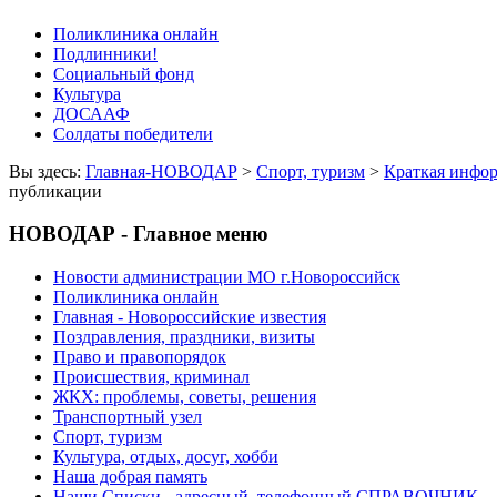
Поликлиника онлайн
Подлинники!
Социальный фонд
Культура
ДОСААФ
Солдаты победители
Вы здесь:
Главная-НОВОДАР
>
Спорт, туризм
>
Краткая инфо
публикации
НОВОДАР - Главное меню
Новости администрации МО г.Новороссийск
Поликлиника онлайн
Главная - Новороссийские известия
Поздравления, праздники, визиты
Право и правопорядок
Происшествия, криминал
ЖКХ: проблемы, советы, решения
Транспортный узел
Спорт, туризм
Культура, отдых, досуг, хобби
Наша добрая память
Наши Списки - адресный, телефонный СПРАВОЧНИК