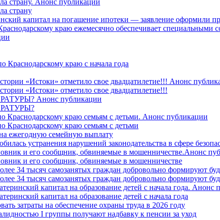
ила страну. Анонс публикации
ла страну
ринский капитал на погашение ипотеки — заявление оформили пр
 Краснодарскому краю ежемесячно обеспечивает специальными
ции
о Краснодарскому краю с начала года
стории «Истоки» отметило свое двадцатилетие!!! Анонс публик
стории «Истоки» отметило свое двадцатилетие!!!
ТУРЫ? Анонс публикации
РАТУРЫ?
о Краснодарскому краю семьям с детьми. Анонс публикации
о Краснодарскому краю семьям с детьми
й на ежегодную семейную выплату
билась устранения нарушений законодательства в сфере безопас
овник и его сообщник, обвиняемые в мошенничестве.Анонс пу
овник и его сообщник, обвиняемые в мошенничестве
более 34 тысяч самозанятых граждан добровольно формируют б
более 34 тысяч самозанятых граждан добровольно формируют б
атеринский капитал на образование детей с начала года. Анонс
атеринский капитал на образование детей с начала года
вать затраты на обеспечение охраны труда в 2026 году
алидностью I группы получают надбавку к пенсии за уход