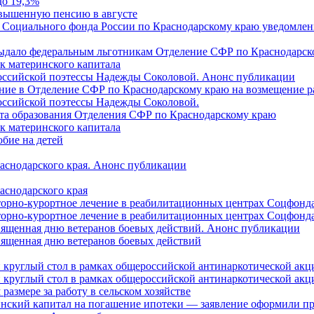
до 19,3%
овышенную пенсию в августе
 Социального фонда России по Краснодарскому краю уведомлени
 выдало федеральным льготникам Отделение СФР по Краснодарско
ок материнского капитала
российской поэтессы Надежды Соколовой. Анонс публикации
ление в Отделение СФР по Краснодарскому краю на возмещение р
оссийской поэтессы Надежды Соколовой.
нта образования Отделения СФР по Краснодарскому краю
ок материнского капитала
бие на детей
раснодарского края. Анонс публикации
аснодарского края
торно-курортное лечение в реабилитационных центрах Соцфонда
торно-курортное лечение в реабилитационных центрах Соцфонда 
священная дню ветеранов боевых действий. Анонс публикации
священная дню ветеранов боевых действий
 круглый стол в рамках общероссийской антинаркотической ак
 круглый стол в рамках общероссийской антинаркотической ак
азмере за работу в сельском хозяйстве
ринский капитал на погашение ипотеки — заявление оформили п