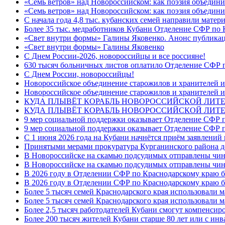
«Семь ветров» над Новороссийском: как поэзия объедин
«Семь ветров» над Новороссийском: как поэзия объедини
С начала года 4,8 тыс. кубанских семей направили мате
Более 35 тыс. медработников Кубани Отделение СФР по
«Свет внутри формы» Галины Яковенко. Анонс публика
«Свет внутри формы» Галины Яковенко
C Днем России-2026, новороссийцы и все россияне!
630 тысяч больничных листов оплатило Отделение СФР п
C Днем России, новороссийцы!
Новороссийское объединение старожилов и хранителей и
Новороссийское объединение старожилов и хранителей и
КУДА ПЛЫВЁТ КОРАБЛЬ НОВОРОССИЙСКОЙ ЛИТЕРА
КУДА ПЛЫВЁТ КОРАБЛЬ НОВОРОССИЙСКОЙ ЛИТЕ
9 мер социальной поддержки оказывает Отделение СФР п
9 мер социальной поддержки оказывает Отделение СФР п
С 1 июня 2026 года на Кубани начнётся приём заявлени
Принятыми мерами прокуратура Курганинского района до
В Новороссийске на скамью подсудимых отправлены чин
В Новороссийске на скамью подсудимых отправлены чин
В 2026 году в Отделении СФР по Краснодарскому краю 
В 2026 году в Отделении СФР по Краснодарскому краю 
Более 5 тысяч семей Краснодарского края использовали м
Более 5 тысяч семей Краснодарского края использовали м
Более 2,5 тысяч работодателей Кубани смогут компенсиро
Более 200 тысяч жителей Кубани старше 80 лет или с инв