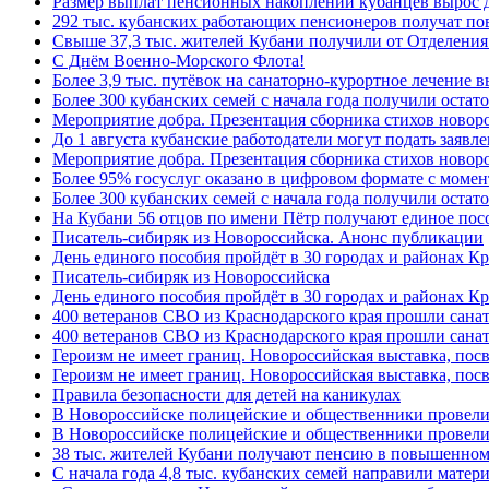
Размер выплат пенсионных накоплений кубанцев вырос 
292 тыс. кубанских работающих пенсионеров получат п
Свыше 37,3 тыс. жителей Кубани получили от Отделения
C Днём Военно-Морского Флота!
Более 3,9 тыс. путёвок на санаторно-курортное лечение
Более 300 кубанских семей с начала года получили остат
Мероприятие добра. Презентация сборника стихов ново
До 1 августа кубанские работодатели могут подать заяв
Мероприятие добра. Презентация сборника стихов новор
Более 95% госуслуг оказано в цифровом формате с моме
Более 300 кубанских семей с начала года получили остат
На Кубани 56 отцов по имени Пётр получают единое посо
Писатель-сибиряк из Новороссийска. Анонс публикации
День единого пособия пройдёт в 30 городах и районах К
Писатель-сибиряк из Новороссийска
День единого пособия пройдёт в 30 городах и районах Кр
400 ветеранов СВО из Краснодарского края прошли сана
400 ветеранов СВО из Краснодарского края прошли сана
Героизм не имеет границ. Новороссийская выставка, по
Героизм не имеет границ. Новороссийская выставка, по
Правила безопасности для детей на каникулах
В Новороссийске полицейские и общественники провели
В Новороссийске полицейские и общественники провели
38 тыс. жителей Кубани получают пенсию в повышенном р
С начала года 4,8 тыс. кубанских семей направили мате