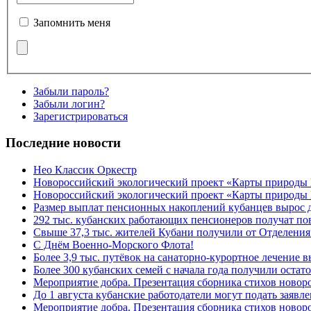
Запомнить меня
Забыли пароль?
Забыли логин?
Зарегистрироваться
Последние новости
Нео Классик Оркестр
Новороссийский экологический проект «Карты природы
Новороссийский экологический проект «Карты природы 
Размер выплат пенсионных накоплений кубанцев вырос 
292 тыс. кубанских работающих пенсионеров получат п
Свыше 37,3 тыс. жителей Кубани получили от Отделения
C Днём Военно-Морского Флота!
Более 3,9 тыс. путёвок на санаторно-курортное лечение
Более 300 кубанских семей с начала года получили остат
Мероприятие добра. Презентация сборника стихов ново
До 1 августа кубанские работодатели могут подать заяв
Мероприятие добра. Презентация сборника стихов новор