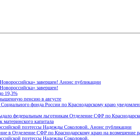
 Новороссийска» завершен! Анонс публикации
Новороссийска» завершен!
до 19,3%
овышенную пенсию в августе
 Социального фонда России по Краснодарскому краю уведомлени
 выдало федеральным льготникам Отделение СФР по Краснодарско
ок материнского капитала
российской поэтессы Надежды Соколовой. Анонс публикации
ление в Отделение СФР по Краснодарскому краю на возмещение р
оссийской поэтессы Надежды Соколовой.