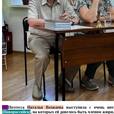
***
Поэтесса
Наталья Возжаева
выступила с очень инт
(Новороссийск)
, на которых ей довелось быть членом жюри.