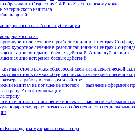
нта образования Отделения СФР по Краснодарскому краю
ок материнского капитала
бие на детей
раснодарского края. Анонс публикации
аснодарского края
торно-курортное лечение в реабилитационных центрах Соцфонда
торно-курортное лечение в реабилитационных центрах Соцфонда 
священная дню ветеранов боевых действий. Анонс публикации
священная дню ветеранов боевых действий
 круглый стол в рамках общероссийской антинаркотической ак
 круглый стол в рамках общероссийской антинаркотической ак
азмере за работу в сельском хозяйстве
ринский капитал на погашение ипотеки — заявление оформили п
ила страну. Анонс публикации
ла страну
ринский капитал на погашение ипотеки — заявление оформили пр
 Краснодарскому краю ежемесячно обеспечивает специальными
ции
о Краснодарскому краю с начала года