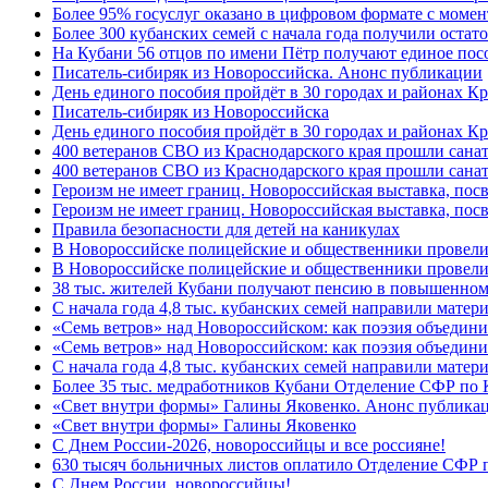
Более 95% госуслуг оказано в цифровом формате с моме
Более 300 кубанских семей с начала года получили остат
На Кубани 56 отцов по имени Пётр получают единое посо
Писатель-сибиряк из Новороссийска. Анонс публикации
День единого пособия пройдёт в 30 городах и районах К
Писатель-сибиряк из Новороссийска
День единого пособия пройдёт в 30 городах и районах Кр
400 ветеранов СВО из Краснодарского края прошли сана
400 ветеранов СВО из Краснодарского края прошли сана
Героизм не имеет границ. Новороссийская выставка, по
Героизм не имеет границ. Новороссийская выставка, по
Правила безопасности для детей на каникулах
В Новороссийске полицейские и общественники провели
В Новороссийске полицейские и общественники провели
38 тыс. жителей Кубани получают пенсию в повышенном р
С начала года 4,8 тыс. кубанских семей направили мате
«Семь ветров» над Новороссийском: как поэзия объедин
«Семь ветров» над Новороссийском: как поэзия объедини
С начала года 4,8 тыс. кубанских семей направили мате
Более 35 тыс. медработников Кубани Отделение СФР по
«Свет внутри формы» Галины Яковенко. Анонс публика
«Свет внутри формы» Галины Яковенко
C Днем России-2026, новороссийцы и все россияне!
630 тысяч больничных листов оплатило Отделение СФР п
C Днем России, новороссийцы!