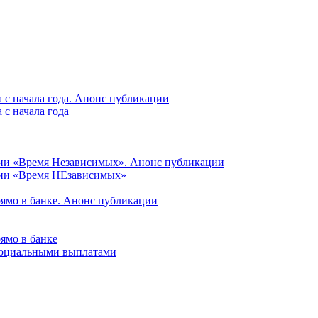
 с начала года. Анонс публикации
с начала года
ции «Время Независимых». Анонс публикации
ции «Время НЕзависимых»
рямо в банке. Анонс публикации
ямо в банке
 социальными выплатами