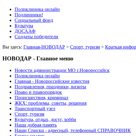
Поликлиника онлайн
Подлинники!
Социальный фонд
Культура
ДОСААФ
Солдаты победители
Вы здесь:
Главная-НОВОДАР
>
Спорт, туризм
>
Краткая инфо
НОВОДАР - Главное меню
Новости администрации МО г.Новороссийск
Поликлиника онлайн
Главная - Новороссийские известия
Поздравления, праздники, визиты
Право и правопорядок
Происшествия, криминал
ЖКХ: проблемы, советы, решения
Транспортный узел
Спорт, туризм
Культура, отдых, досуг, хобби
Наша добрая память
Наши Списки - адресный, телефонный СПРАВОЧНИК
Бездна ссылок