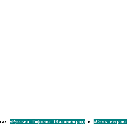
рсах
«Русский Гофман» (Калининград)
и
«Семь ветров»