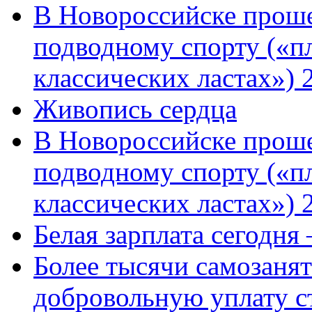
В Новороссийске проше
подводному спорту («пл
классических ластах») 
Живопись сердца
В Новороссийске проше
подводному спорту («пл
классических ластах») 
Белая зарплата сегодня
Более тысячи самозаня
добровольную уплату с