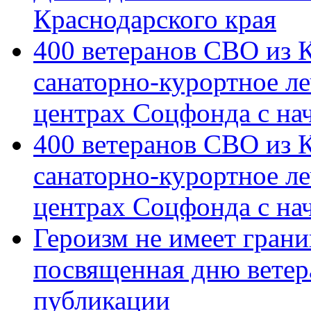
Краснодарского края
400 ветеранов СВО из 
санаторно-курортное л
центрах Соцфонда с на
400 ветеранов СВО из 
санаторно-курортное л
центрах Соцфонда с нач
Героизм не имеет грани
посвященная дню ветер
публикации