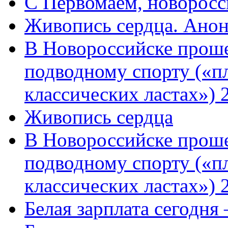
C Первомаем, новорос
Живопись сердца. Анон
В Новороссийске проше
подводному спорту («пл
классических ластах») 
Живопись сердца
В Новороссийске проше
подводному спорту («пл
классических ластах») 
Белая зарплата сегодня