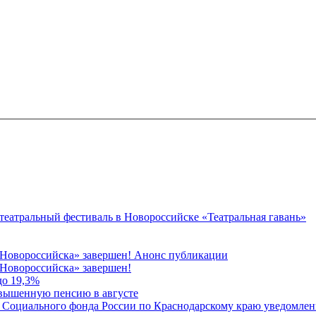
 театральный фестиваль в Новороссийске «Театральная гавань»
 Новороссийска» завершен! Анонс публикации
Новороссийска» завершен!
до 19,3%
овышенную пенсию в августе
 Социального фонда России по Краснодарскому краю уведомлени