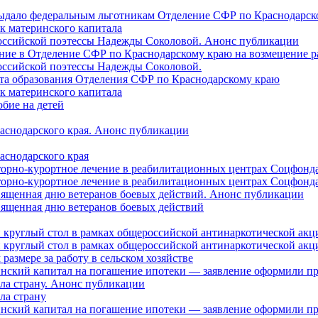
 выдало федеральным льготникам Отделение СФР по Краснодарско
ок материнского капитала
российской поэтессы Надежды Соколовой. Анонс публикации
ление в Отделение СФР по Краснодарскому краю на возмещение р
оссийской поэтессы Надежды Соколовой.
нта образования Отделения СФР по Краснодарскому краю
ок материнского капитала
бие на детей
раснодарского края. Анонс публикации
аснодарского края
торно-курортное лечение в реабилитационных центрах Соцфонда
торно-курортное лечение в реабилитационных центрах Соцфонда 
священная дню ветеранов боевых действий. Анонс публикации
священная дню ветеранов боевых действий
 круглый стол в рамках общероссийской антинаркотической ак
 круглый стол в рамках общероссийской антинаркотической ак
азмере за работу в сельском хозяйстве
ринский капитал на погашение ипотеки — заявление оформили п
ила страну. Анонс публикации
ла страну
ринский капитал на погашение ипотеки — заявление оформили пр