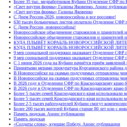
Более 35 тыс. медработников Кубани Отделение СФР по
«Свет внутри формы» Галины Яковенко. Анонс публика
«Свет внутри формы» Галины Яковенко
C Днем России-2026, новороссийцы и все россияне!
630 тысяч больничных листов оплатило Отделение СФР п
C Днем России, новороссийцы!
Новороссийское объединение старожилов и хранителей и
Новороссийское объединение старожилов и хранителей и
КУДА ПЛЫВЁТ КОРАБЛЬ НОВОРОССИЙСКОЙ ЛИТЕРА
КУДА ПЛЫВЁТ КОРАБЛЬ НОВОРОССИЙСКОЙ ЛИТЕ
9 мер социальной поддержки оказывает Отделение СФР п
9 мер социальной поддержки оказывает Отделение СФР п
С 1 июня 2026 года на Кубани начнётся приём заявлени
Принятыми мерами прокуратура Курганинского района до
В Новороссийске на скамью подсудимых отправлены чин
В Новороссийске на скамью подсудимых отправлены чин
В 2026 году в Отделении СФР по Краснодарскому краю 
В 2026 году в Отделении СФР по Краснодарскому краю 
Более 5 тысяч семей Краснодарского края использовали м
Более 5 тысяч семей Краснодарского края использовали м
Более 2,5 тысяч работодателей Кубани смогут компенсиро
Более 200 тысяч жителей Кубани старше 80 лет или с инв
Память людская. Анонс публикации
Память людская
«Солдаты слова», кующие Победу. Анонс публикации