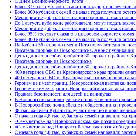
C Днём Военно-Морского Флота!
Более 3,9 тыс. путёвок на санаторно-курортное лечение
Более 300 кубанских семей с начала года получили остат
Мероприятие добра. Презентация сборника стихов ново
До 1 августа кубанские работодатели могут подать заяв
Мероприятие добра. Презентация сборника стихов новор
Более 95% госуслуг оказано в цифровом формате с моме
Более 300 кубанских семей с начала года получили остат
На Кубани 56 отцов по имени Пётр получают единое посо
Писатель-сибиряк из Новороссийска. Анонс публикации
День единого пособия пройдёт в 30 городах и районах К
Писатель-сибиряк из Новороссийска
День единого пособия пройдёт в 30 городах и районах Кр
400 ветеранов СВО из Краснодарского края прошли сана
400 ветеранов СВО из Краснодарского края прошли сана
Героизм не имеет границ. Новороссийская выставка, по
Героизм не имеет границ. Новороссийская выставка, по
Правила безопасности для детей на каникулах
В Новороссийске полицейские и общественники провели
В Новороссийске полицейские и общественники провели
38 тыс. жителей Кубани получают пенсию в повышенном р
С начала года 4,8 тыс. кубанских семей направили мате
«Семь ветров» над Новороссийском: как поэзия объедин
«Семь ветров» над Новороссийском: как поэзия объедини
С начала года 4,8 тыс. кубанских семей направили мате