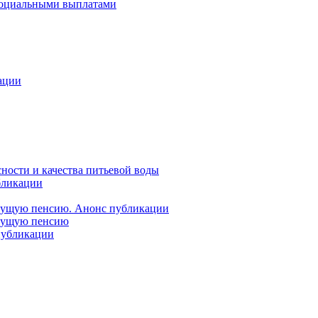
 социальными выплатами
ации
ности и качества питьевой воды
бликации
удущую пенсию. Анонс публикации
удущую пенсию
 публикации