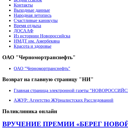
Контакты
Выходные данные
Народная летопись
Счастливые каникулы
Время отдыха
ДОСААФ
Из историии Новороссийска
НМДТ им. Амербекяна
Красота и здоровье
ОАО "Черномортранснефть"
ОАО "Черномортранснефть"
Возврат на главную страницу "НИ"
Главная страница электронной газеты "НОВОРОССИ
АЖУР: Агентство ЖУрналистских Расследований
Поликлиника онлайн
ВРУЧЕНИЕ ПРЕМИИ «БЕРЕГ НОВОЙ Р