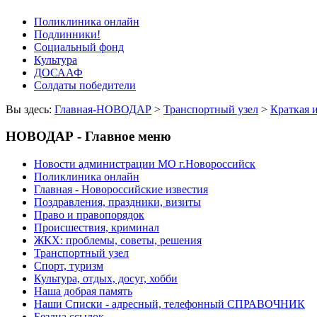
Поликлиника онлайн
Подлинники!
Социальный фонд
Культура
ДОСААФ
Солдаты победители
Вы здесь:
Главная-НОВОДАР
>
Транспортный узел
>
Краткая 
НОВОДАР - Главное меню
Новости администрации МО г.Новороссийск
Поликлиника онлайн
Главная - Новороссийские известия
Поздравления, праздники, визиты
Право и правопорядок
Происшествия, криминал
ЖКХ: проблемы, советы, решения
Транспортный узел
Спорт, туризм
Культура, отдых, досуг, хобби
Наша добрая память
Наши Списки - адресный, телефонный СПРАВОЧНИК
Бездна ссылок