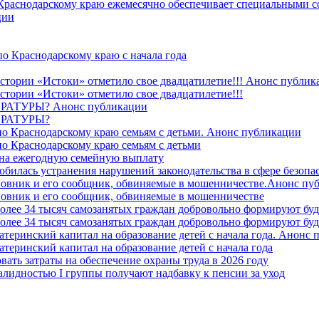
 Краснодарскому краю ежемесячно обеспечивает специальными
ции
о Краснодарскому краю с начала года
стории «Истоки» отметило свое двадцатилетие!!! Анонс публик
стории «Истоки» отметило свое двадцатилетие!!!
ТУРЫ? Анонс публикации
РАТУРЫ?
о Краснодарскому краю семьям с детьми. Анонс публикации
о Краснодарскому краю семьям с детьми
й на ежегодную семейную выплату
билась устранения нарушений законодательства в сфере безопас
овник и его сообщник, обвиняемые в мошенничестве.Анонс пу
овник и его сообщник, обвиняемые в мошенничестве
более 34 тысяч самозанятых граждан добровольно формируют б
более 34 тысяч самозанятых граждан добровольно формируют б
атеринский капитал на образование детей с начала года. Анонс
атеринский капитал на образование детей с начала года
вать затраты на обеспечение охраны труда в 2026 году
алидностью I группы получают надбавку к пенсии за уход