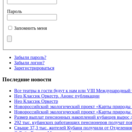
Пароль
Запомнить меня
Забыли пароль?
Забыли логин?
Зарегистрироваться
Последние новости
Все театры в гости будут к нам или VIII Международный
Нео Классик Оркестр. Анонс публикации
Нео Классик Оркестр
Новороссийский экологический проект «Карты природы
Новороссийский экологический проект «Карты природы 
Размер выплат пенсионных накоплений кубанцев вырос 
292 тыс. кубанских работающих пенсионеров получат п
Свыше 37,3 тыс. жителей Кубани получили от Отделения