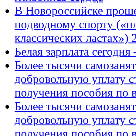
В Новороссийске проше
подводному спорту («пл
классических ластах») 
Белая зарплата сегодня
Более тысячи самозаня
добровольную уплату с
получения пособия по 
Более тысячи самозаня
добровольную уплату с
получения пособия по 