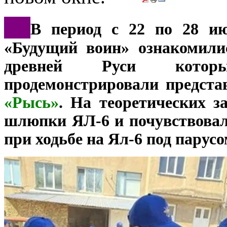
*
**
В период с 22 по 28 и
«Будущий воин» ознакомили
древней Руси кото
продемонстрировали предст
«Рысь»
. На теоретических з
шлюпки ЯЛ-6 и почувствовал
при ходьбе на Ял-6 под парус