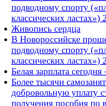
подводному спорту («пл
классических ластах») 
Живопись сердца
В Новороссийске проше
подводному спорту («пл
классических ластах») 
Белая зарплата сегодня
Более тысячи самозаня
добровольную уплату с
получения пособия по 