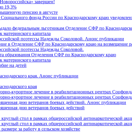
Новороссийска» завершен!
до 19,3%
овышенную пенсию в августе
 Социального фонда России по Краснодарскому краю уведомлени
 выдало федеральным льготникам Отделение СФР по Краснодарско
ок материнского капитала
российской поэтессы Надежды Соколовой. Анонс публикации
ление в Отделение СФР по Краснодарскому краю на возмещение р
оссийской поэтессы Надежды Соколовой.
нта образования Отделения СФР по Краснодарскому краю
ок материнского капитала
бие на детей
раснодарского края. Анонс публикации
аснодарского края
торно-курортное лечение в реабилитационных центрах Соцфонда
торно-курортное лечение в реабилитационных центрах Соцфонда 
священная дню ветеранов боевых действий. Анонс публикации
священная дню ветеранов боевых действий
 круглый стол в рамках общероссийской антинаркотической ак
 круглый стол в рамках общероссийской антинаркотической ак
азмере за работу в сельском хозяйстве