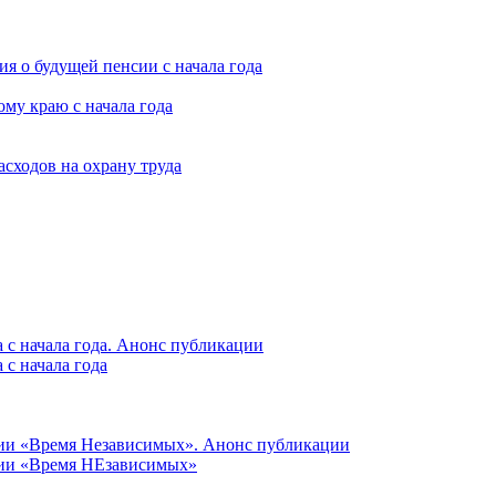
я о будущей пенсии с начала года
му краю с начала года
асходов на охрану труда
 с начала года. Анонс публикации
с начала года
ции «Время Независимых». Анонс публикации
ции «Время НЕзависимых»