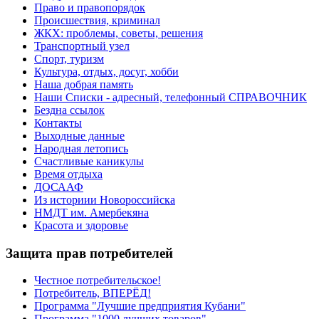
Право и правопорядок
Происшествия, криминал
ЖКХ: проблемы, советы, решения
Транспортный узел
Спорт, туризм
Культура, отдых, досуг, хобби
Наша добрая память
Наши Списки - адресный, телефонный СПРАВОЧНИК
Бездна ссылок
Контакты
Выходные данные
Народная летопись
Счастливые каникулы
Время отдыха
ДОСААФ
Из историии Новороссийска
НМДТ им. Амербекяна
Красота и здоровье
Защита прав потребителей
Честное потребительское!
Потребитель, ВПЕРЁД!
Программа "Лучшие предприятия Кубани"
Программа "1000 лучших товаров"