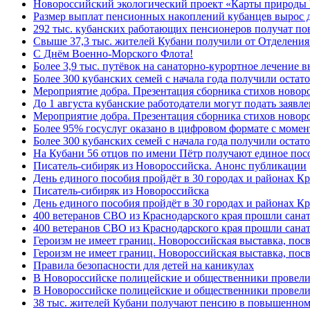
Новороссийский экологический проект «Карты природы 
Размер выплат пенсионных накоплений кубанцев вырос 
292 тыс. кубанских работающих пенсионеров получат п
Свыше 37,3 тыс. жителей Кубани получили от Отделения
C Днём Военно-Морского Флота!
Более 3,9 тыс. путёвок на санаторно-курортное лечение
Более 300 кубанских семей с начала года получили остат
Мероприятие добра. Презентация сборника стихов ново
До 1 августа кубанские работодатели могут подать заяв
Мероприятие добра. Презентация сборника стихов новор
Более 95% госуслуг оказано в цифровом формате с моме
Более 300 кубанских семей с начала года получили остат
На Кубани 56 отцов по имени Пётр получают единое посо
Писатель-сибиряк из Новороссийска. Анонс публикации
День единого пособия пройдёт в 30 городах и районах К
Писатель-сибиряк из Новороссийска
День единого пособия пройдёт в 30 городах и районах Кр
400 ветеранов СВО из Краснодарского края прошли сана
400 ветеранов СВО из Краснодарского края прошли сана
Героизм не имеет границ. Новороссийская выставка, по
Героизм не имеет границ. Новороссийская выставка, по
Правила безопасности для детей на каникулах
В Новороссийске полицейские и общественники провели
В Новороссийске полицейские и общественники провели
38 тыс. жителей Кубани получают пенсию в повышенном р