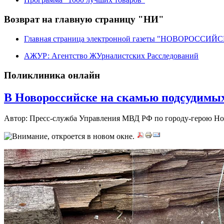
Возврат на главную страницу "НИ"
Главная страница электронной газеты "НОВОРОССИ
АЖУР: Агентство ЖУрналистских Расследований
Поликлиника онлайн
В Новороссийске на скамью подсудимы
Автор: Пресс-служба Управления МВД РФ по городу-герою Н