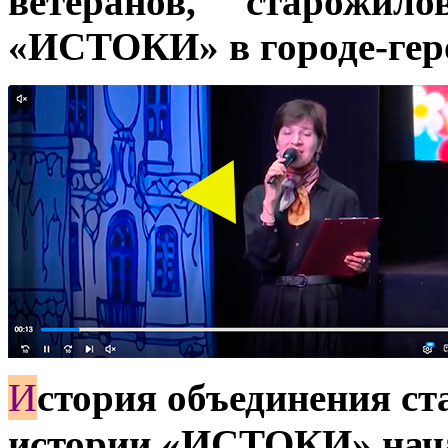
ветеранов, старожил
«ИСТОКИ» в городе-геро
И
стория объединения ст
истории «ИСТОКИ» начал