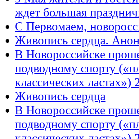
ждет большая празднич
C Первомаем, новорос
Живопись сердца. Анон
В Новороссийске проше
подводному спорту («пл
классических ластах») 
Живопись сердца
В Новороссийске проше
подводному спорту («пл
классических ластах») 