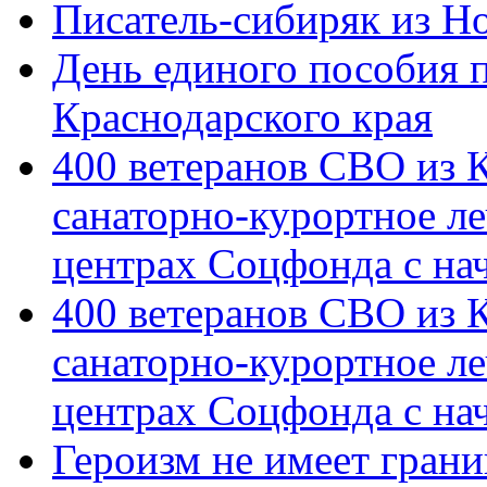
Писатель-сибиряк из Н
День единого пособия п
Краснодарского края
400 ветеранов СВО из 
санаторно-курортное л
центрах Соцфонда с на
400 ветеранов СВО из 
санаторно-курортное л
центрах Соцфонда с нач
Героизм не имеет грани