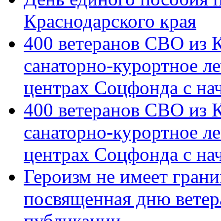
Краснодарского края
400 ветеранов СВО из 
санаторно-курортное л
центрах Соцфонда с на
400 ветеранов СВО из 
санаторно-курортное л
центрах Соцфонда с нач
Героизм не имеет грани
посвященная дню ветер
публикации