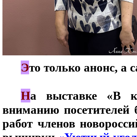
Э
***
то только анонс, а
Н
***
а выставке «В к
вниманию посетителей 
работ членов новоросси