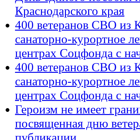
Краснодарского края
400 ветеранов СВО из 
санаторно-курортное л
центрах Соцфонда с на
400 ветеранов СВО из 
санаторно-курортное л
центрах Соцфонда с нач
Героизм не имеет грани
посвященная дню ветер
публикации