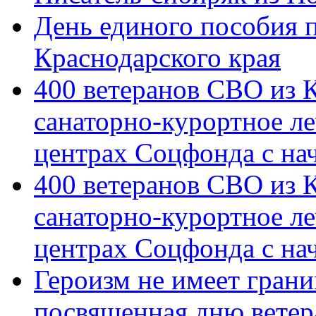
День единого пособия п
Краснодарского края
400 ветеранов СВО из 
санаторно-курортное л
центрах Соцфонда с на
400 ветеранов СВО из 
санаторно-курортное л
центрах Соцфонда с нач
Героизм не имеет грани
посвященная дню ветер