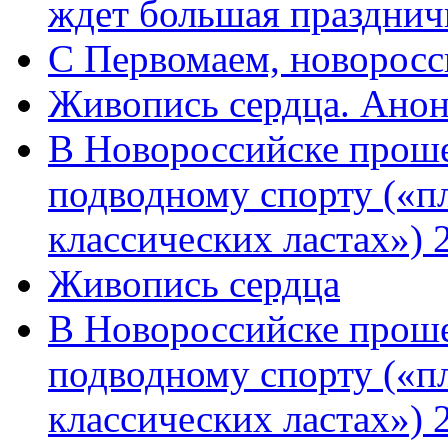
ждет большая празднич
C Первомаем, новорос
Живопись сердца. Анон
В Новороссийске проше
подводному спорту («пл
классических ластах») 
Живопись сердца
В Новороссийске проше
подводному спорту («пл
классических ластах») 