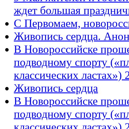
ждет большая празднич
C Первомаем, новорос
Живопись сердца. Анон
В Новороссийске проше
подводному спорту («пл
классических ластах») 
Живопись сердца
В Новороссийске проше
подводному спорту («пл
классических ластах») 