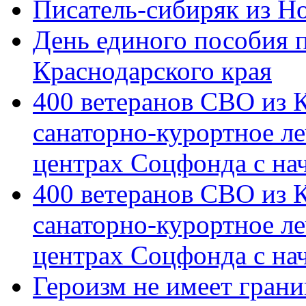
Писатель-сибиряк из Н
День единого пособия п
Краснодарского края
400 ветеранов СВО из 
санаторно-курортное л
центрах Соцфонда с на
400 ветеранов СВО из 
санаторно-курортное л
центрах Соцфонда с нач
Героизм не имеет грани