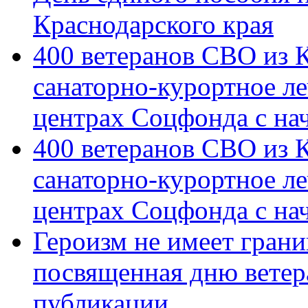
Краснодарского края
400 ветеранов СВО из 
санаторно-курортное л
центрах Соцфонда с на
400 ветеранов СВО из 
санаторно-курортное л
центрах Соцфонда с нач
Героизм не имеет грани
посвященная дню ветер
публикации