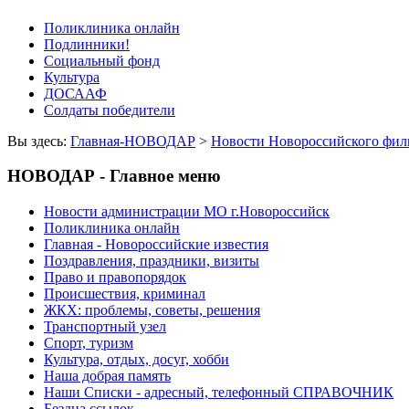
Поликлиника онлайн
Подлинники!
Социальный фонд
Культура
ДОСААФ
Солдаты победители
Вы здесь:
Главная-НОВОДАР
>
Новости Новороссийского фил
НОВОДАР - Главное меню
Новости администрации МО г.Новороссийск
Поликлиника онлайн
Главная - Новороссийские известия
Поздравления, праздники, визиты
Право и правопорядок
Происшествия, криминал
ЖКХ: проблемы, советы, решения
Транспортный узел
Спорт, туризм
Культура, отдых, досуг, хобби
Наша добрая память
Наши Списки - адресный, телефонный СПРАВОЧНИК
Бездна ссылок