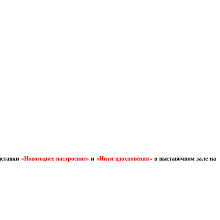
ыставки
«Новогоднее настроение»
и
«Нити вдохновения»
в выставочном зале на