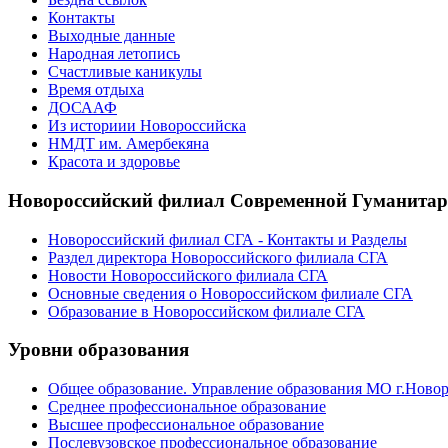
Контакты
Выходные данные
Народная летопись
Счастливые каникулы
Время отдыха
ДОСААФ
Из историии Новороссийска
НМДТ им. Амербекяна
Красота и здоровье
Новороссийский филиал Современной Гуманита
Новороссийский филиал СГА - Контакты и Разделы
Раздел директора Новороссийского филиала СГА
Новости Новороссийского филиала СГА
Основные сведения о Новороссийском филиале СГА
Образование в Новороссийском филиале СГА
Уровни образования
Общее образование. Управление образования МО г.Ново
Среднее профессиональное образование
Высшее профессиональное образование
Послевузовское профессиональное образование