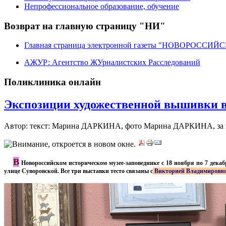
Непрофессиональное образование, обучение
Возврат на главную страницу "НИ"
Главная страница электронной газеты "НОВОРОССИ
АЖУР: Агентство ЖУрналистских Расследований
Поликлиника онлайн
Экспозиции художественной вышивки в
Автор: текст: Марина ДАРКИНА, фото Марина ДАРКИНА, за
В
***
Новороссийском историческом музее-заповеднике с 18 ноября по 7 дек
улице Суворовской. Все три выставки тесто связаны с
Викторией Владимировно