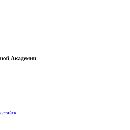
рной Академии
российск