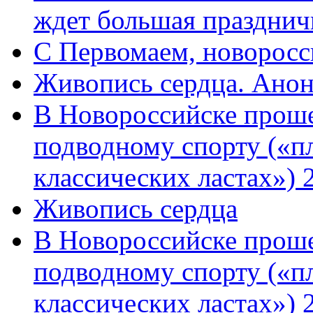
ждет большая празднич
C Первомаем, новорос
Живопись сердца. Анон
В Новороссийске проше
подводному спорту («пл
классических ластах») 
Живопись сердца
В Новороссийске проше
подводному спорту («пл
классических ластах») 