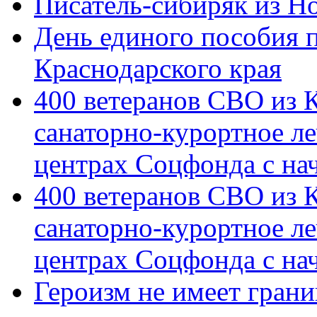
Писатель-сибиряк из Н
День единого пособия п
Краснодарского края
400 ветеранов СВО из 
санаторно-курортное л
центрах Соцфонда с на
400 ветеранов СВО из 
санаторно-курортное л
центрах Соцфонда с нач
Героизм не имеет грани