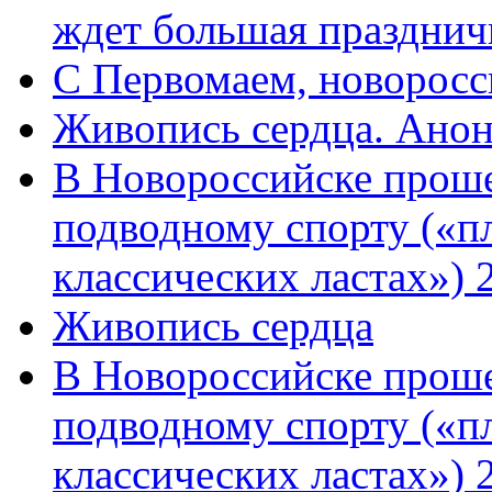
ждет большая празднич
C Первомаем, новорос
Живопись сердца. Анон
В Новороссийске проше
подводному спорту («пл
классических ластах») 
Живопись сердца
В Новороссийске проше
подводному спорту («пл
классических ластах») 