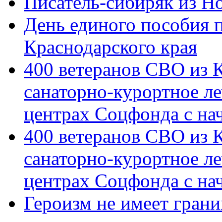
Писатель-сибиряк из Н
День единого пособия п
Краснодарского края
400 ветеранов СВО из 
санаторно-курортное л
центрах Соцфонда с на
400 ветеранов СВО из 
санаторно-курортное л
центрах Соцфонда с нач
Героизм не имеет грани