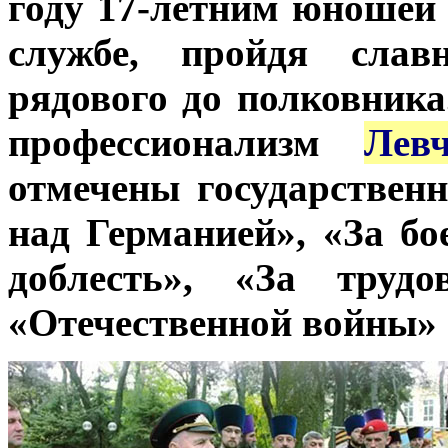
году 17-летним юношей 
службе, пройдя сла
рядового до полковника
профессионализм
Лев
отмечены государстве
над Германией», «За бо
доблесть», «За труд
«Отечественной войны» I