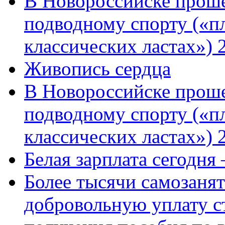
В Новороссийске проше
подводному спорту («пл
классических ластах») 
Живопись сердца
В Новороссийске проше
подводному спорту («пл
классических ластах») 
Белая зарплата сегодня
Более тысячи самозаня
добровольную уплату с