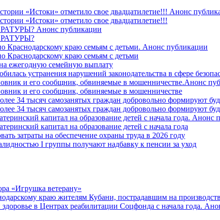
стории «Истоки» отметило свое двадцатилетие!!! Анонс публик
стории «Истоки» отметило свое двадцатилетие!!!
ТУРЫ? Анонс публикации
РАТУРЫ?
о Краснодарскому краю семьям с детьми. Анонс публикации
о Краснодарскому краю семьям с детьми
й на ежегодную семейную выплату
билась устранения нарушений законодательства в сфере безопас
овник и его сообщник, обвиняемые в мошенничестве.Анонс пу
овник и его сообщник, обвиняемые в мошенничестве
более 34 тысяч самозанятых граждан добровольно формируют б
более 34 тысяч самозанятых граждан добровольно формируют б
атеринский капитал на образование детей с начала года. Анонс
атеринский капитал на образование детей с начала года
вать затраты на обеспечение охраны труда в 2026 году
алидностью I группы получают надбавку к пенсии за уход
ора «Игрушка ветерану»
нодарскому краю жителям Кубани, пострадавшим на производст
 здоровье в Центрах реабилитации Соцфонда с начала года. Ан