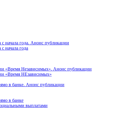
 с начала года. Анонс публикации
с начала года
ции «Время Независимых». Анонс публикации
ции «Время НЕзависимых»
рямо в банке. Анонс публикации
ямо в банке
 социальными выплатами