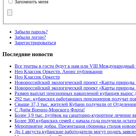
Запомнить меня
Забыли пароль?
Забыли логин?
Зарегистрироваться
Последние новости
Все театры в гости будут к нам или VIII Международный
Нео Классик Оркестр. Анонс публикации
Нео Классик Оркестр
Новороссийский экологический проект «Карты природы
Новороссийский экологический проект «Карты природы 
Размер выплат пенсионных накоплений кубанцев вырос 
292 тыс. кубанских работающих пенсионеров получат п
Свыше 37,3 тыс. жителей Кубани получили от Отделения
C Днём Военно-Морского Флота!
Более 3,9 тыс. путёвок на санаторно-курортное лечение
Более 300 кубанских семей с начала года получили остат
Мероприятие добра. Презентация сборника стихов ново
До 1 августа кубанские работодатели могут подать заяв