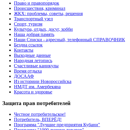
Право и правопорядок
Происшествия, криминал
ЖКХ: проблемы, советы, решения
Транспортный узел
Спорт, туризм
Культура, отдых, досуг, хобби
Наша добрая память
Наши Списки - адресный, телефонный СПРАВОЧНИК
Бездна ссылок
Контакты
Выходные данные
Народная летопись
Счастливые каникулы
Время отдыха
ДОСААФ
Из историии Новороссийска
НМДТ им. Амербекяна
Красота и здоровье
Защита прав потребителей
Честное потребительское!
Потребитель, ВПЕРЁД!
Программа "Лучшие предприятия Кубани"
Программа "1000 лучших товаров"