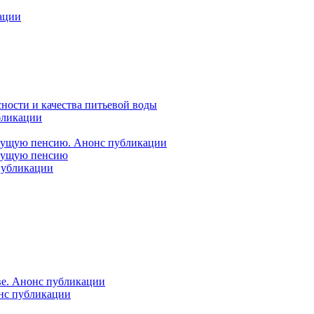
ации
ности и качества питьевой воды
бликации
удущую пенсию. Анонс публикации
удущую пенсию
 публикации
ве. Анонс публикации
онс публикации