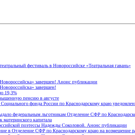
 театральный фестиваль в Новороссийске «Театральная гавань»
 Новороссийска» завершен! Анонс публикации
Новороссийска» завершен!
до 19,3%
овышенную пенсию в августе
 Социального фонда России по Краснодарскому краю уведомлени
 выдало федеральным льготникам Отделение СФР по Краснодарско
ок материнского капитала
российской поэтессы Надежды Соколовой. Анонс публикации
ление в Отделение СФР по Краснодарскому краю на возмещение р