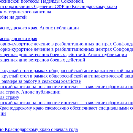
оссийской поэтессы Надежды Соколовой.
нта образования Отделения СФР по Краснодарскому краю
ок материнского капитала
бие на детей
раснодарского края. Анонс публикации
аснодарского края
торно-курортное лечение в реабилитационных центрах Соцфонда
торно-курортное лечение в реабилитационных центрах Соцфонда 
священная дню ветеранов боевых действий. Анонс публикации
священная дню ветеранов боевых действий
 круглый стол в рамках общероссийской антинаркотической ак
 круглый стол в рамках общероссийской антинаркотической ак
азмере за работу в сельском хозяйстве
ринский капитал на погашение ипотеки — заявление оформили п
ила страну. Анонс публикации
ла страну
ринский капитал на погашение ипотеки — заявление оформили пр
 Краснодарскому краю ежемесячно обеспечивает специальными
ции
о Краснодарскому краю с начала года