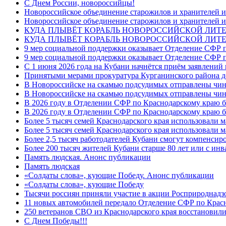
C Днем России, новороссийцы!
Новороссийское объединение старожилов и хранителей и
Новороссийское объединение старожилов и хранителей и
КУДА ПЛЫВЁТ КОРАБЛЬ НОВОРОССИЙСКОЙ ЛИТЕРА
КУДА ПЛЫВЁТ КОРАБЛЬ НОВОРОССИЙСКОЙ ЛИТЕ
9 мер социальной поддержки оказывает Отделение СФР п
9 мер социальной поддержки оказывает Отделение СФР п
С 1 июня 2026 года на Кубани начнётся приём заявлени
Принятыми мерами прокуратура Курганинского района до
В Новороссийске на скамью подсудимых отправлены чин
В Новороссийске на скамью подсудимых отправлены чин
В 2026 году в Отделении СФР по Краснодарскому краю 
В 2026 году в Отделении СФР по Краснодарскому краю 
Более 5 тысяч семей Краснодарского края использовали м
Более 5 тысяч семей Краснодарского края использовали м
Более 2,5 тысяч работодателей Кубани смогут компенсиро
Более 200 тысяч жителей Кубани старше 80 лет или с инв
Память людская. Анонс публикации
Память людская
«Солдаты слова», кующие Победу. Анонс публикации
«Солдаты слова», кующие Победу
Тысячи россиян приняли участие в акции Росприроднадз
11 новых автомобилей передало Отделение СФР по Крас
250 ветеранов СВО из Краснодарского края восстановили
С Днем Победы!!!