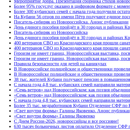
Мероприятие добра. Презентация сборника стихов новор
Более 95% госуслуг оказано в цифровом формате с моме
Более 300 кубанских семей с начала года получили остат
На Кубани 56 отцов по имени Пётр получают единое посо
Писатель-сибиряк из Новороссийска. Анонс публикации
День единого пособия пройдёт в 30 городах и районах К
Писатель-сибиряк из Новороссийска
День единого пособия пройдёт в 30 городах и районах Кр
400 ветеранов СВО из Краснодарского края прошли сана
400 ветеранов СВО из Краснодарского края прошли сана
Героизм не имеет границ. Новороссийская выставка, по
Героизм не имеет границ. Новороссийская выставка, по
Правила безопасности для детей на каникулах
В Новороссийске полицейские и общественники провели
В Новороссийске полицейские и общественники провели
38 тыс. жителей Кубани получают пенсию в повышенном р
С начала года 4,8 тыс. кубанских семей направили мате
«Семь ветров» над Новороссийском: как поэзия объедин
«Семь ветров» над Новороссийском: как поэзия объедини
С начала года 4,8 тыс. кубанских семей направили мате
Более 35 тыс. медработников Кубани Отделение СФР по
«Свет внутри формы» Галины Яковенко. Анонс публика
«Свет внутри формы» Галины Яковенко
C Днем России-2026, новороссийцы и все россияне!
630 тысяч больничных листов оплатило Отделение СФР п