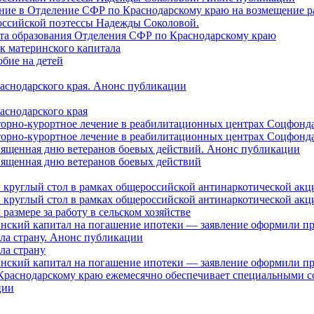
ление в Отделение СФР по Краснодарскому краю на возмещение р
оссийской поэтессы Надежды Соколовой.
нта образования Отделения СФР по Краснодарскому краю
ок материнского капитала
бие на детей
раснодарского края. Анонс публикации
аснодарского края
торно-курортное лечение в реабилитационных центрах Соцфонда
торно-курортное лечение в реабилитационных центрах Соцфонда 
священная дню ветеранов боевых действий. Анонс публикации
священная дню ветеранов боевых действий
 круглый стол в рамках общероссийской антинаркотической ак
 круглый стол в рамках общероссийской антинаркотической ак
азмере за работу в сельском хозяйстве
ринский капитал на погашение ипотеки — заявление оформили п
ила страну. Анонс публикации
ла страну
ринский капитал на погашение ипотеки — заявление оформили пр
 Краснодарскому краю ежемесячно обеспечивает специальными
ции