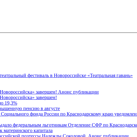
 театральный фестиваль в Новороссийске «Театральная гавань»
 Новороссийска» завершен! Анонс публикации
Новороссийска» завершен!
до 19,3%
овышенную пенсию в августе
 Социального фонда России по Краснодарскому краю уведомлени
 выдало федеральным льготникам Отделение СФР по Краснодарско
ок материнского капитала
российской поэтессы Надежды Соколовой. Анонс публикации