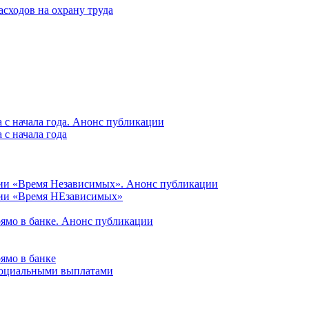
асходов на охрану труда
 с начала года. Анонс публикации
с начала года
ции «Время Независимых». Анонс публикации
ции «Время НЕзависимых»
рямо в банке. Анонс публикации
ямо в банке
 социальными выплатами