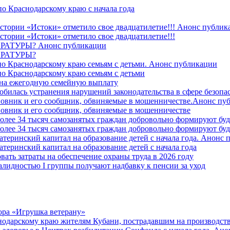
о Краснодарскому краю с начала года
стории «Истоки» отметило свое двадцатилетие!!! Анонс публик
стории «Истоки» отметило свое двадцатилетие!!!
ТУРЫ? Анонс публикации
РАТУРЫ?
о Краснодарскому краю семьям с детьми. Анонс публикации
о Краснодарскому краю семьям с детьми
й на ежегодную семейную выплату
билась устранения нарушений законодательства в сфере безопас
овник и его сообщник, обвиняемые в мошенничестве.Анонс пу
овник и его сообщник, обвиняемые в мошенничестве
более 34 тысяч самозанятых граждан добровольно формируют б
более 34 тысяч самозанятых граждан добровольно формируют б
атеринский капитал на образование детей с начала года. Анонс
атеринский капитал на образование детей с начала года
вать затраты на обеспечение охраны труда в 2026 году
алидностью I группы получают надбавку к пенсии за уход
ора «Игрушка ветерану»
нодарскому краю жителям Кубани, пострадавшим на производст