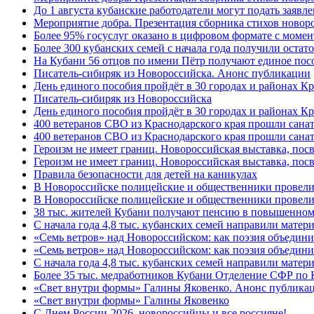
До 1 августа кубанские работодатели могут подать заяв
Мероприятие добра. Презентация сборника стихов новор
Более 95% госуслуг оказано в цифровом формате с моме
Более 300 кубанских семей с начала года получили остат
На Кубани 56 отцов по имени Пётр получают единое посо
Писатель-сибиряк из Новороссийска. Анонс публикации
День единого пособия пройдёт в 30 городах и районах К
Писатель-сибиряк из Новороссийска
День единого пособия пройдёт в 30 городах и районах Кр
400 ветеранов СВО из Краснодарского края прошли сана
400 ветеранов СВО из Краснодарского края прошли сана
Героизм не имеет границ. Новороссийская выставка, по
Героизм не имеет границ. Новороссийская выставка, по
Правила безопасности для детей на каникулах
В Новороссийске полицейские и общественники провели
В Новороссийске полицейские и общественники провели
38 тыс. жителей Кубани получают пенсию в повышенном р
С начала года 4,8 тыс. кубанских семей направили мате
«Семь ветров» над Новороссийском: как поэзия объедин
«Семь ветров» над Новороссийском: как поэзия объедини
С начала года 4,8 тыс. кубанских семей направили мате
Более 35 тыс. медработников Кубани Отделение СФР по
«Свет внутри формы» Галины Яковенко. Анонс публика
«Свет внутри формы» Галины Яковенко
C Днем России-2026, новороссийцы и все россияне!