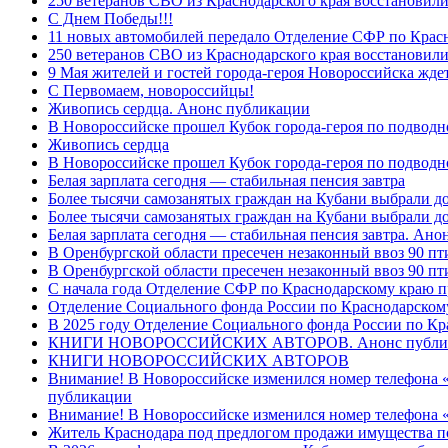
250 ветеранов СВО из Краснодарского края восстановили
С Днем Победы!!!
11 новых автомобилей передало Отделение СФР по Крас
250 ветеранов СВО из Краснодарского края восстановили
9 Мая жителей и гостей города-героя Новороссийска жде
C Первомаем, новороссийцы!
Живопись сердца. Анонс публикации
В Новороссийске прошел Кубок города-героя по подводно
Живопись сердца
В Новороссийске прошел Кубок города-героя по подводном
Белая зарплата сегодня — стабильная пенсия завтра
Более тысячи самозанятых граждан на Кубани выбрали д
Более тысячи самозанятых граждан на Кубани выбрали д
Белая зарплата сегодня — стабильная пенсия завтра. Ан
В Оренбургской области пресечен незаконный ввоз 90 пт
В Оренбургской области пресечен незаконный ввоз 90 пт
С начала года Отделение СФР по Краснодарскому краю п
Отделение Социального фонда России по Краснодарскому
В 2025 году Отделение Социального фонда России по К
КНИГИ НОВОРОССИЙСКИХ АВТОРОВ. Анонс публи
КНИГИ НОВОРОССИЙСКИХ АВТОРОВ
Внимание! В Новороссийске изменился номер телефона «
публикации
Внимание! В Новороссийске изменился номер телефона «
Житель Краснодара под предлогом продажи имущества п