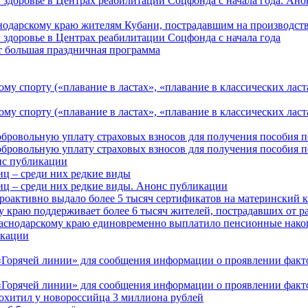
 здоровье в Центрах реабилитации Соцфонда с начала года. Ан
нодарскому краю жителям Кубани, пострадавшим на производст
 здоровье в Центрах реабилитации Соцфонда с начала года
т большая праздничная программа
му спорту («плавание в ластах», «плавание в классических ласт
у спорту («плавание в ластах», «плавание в классических ласта
обровольную уплату страховых взносов для получения пособия 
обровольную уплату страховых взносов для получения пособия 
онс публикации
иц – среди них редкие виды
иц – среди них редкие виды. Анонс публикации
роактивно выдало более 5 тысяч сертификатов на материнский 
 краю поддерживает более 6 тысяч жителей, пострадавших от 
раснодарскому краю единовременно выплатило пенсионные нако
кации
Горячей линии» для сообщения информации о проявлении факто
Горячей линии» для сообщения информации о проявлении факто
охитил у новороссийца 3 миллиона рублей