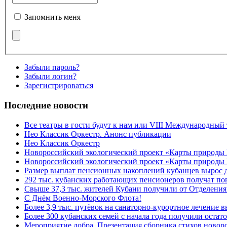
Запомнить меня
Забыли пароль?
Забыли логин?
Зарегистрироваться
Последние новости
Все театры в гости будут к нам или VIII Международный
Нео Классик Оркестр. Анонс публикации
Нео Классик Оркестр
Новороссийский экологический проект «Карты природы
Новороссийский экологический проект «Карты природы 
Размер выплат пенсионных накоплений кубанцев вырос 
292 тыс. кубанских работающих пенсионеров получат п
Свыше 37,3 тыс. жителей Кубани получили от Отделения
C Днём Военно-Морского Флота!
Более 3,9 тыс. путёвок на санаторно-курортное лечение
Более 300 кубанских семей с начала года получили остат
Мероприятие добра. Презентация сборника стихов ново