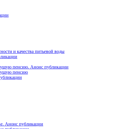
ации
ности и качества питьевой воды
бликации
удущую пенсию. Анонс публикации
удущую пенсию
 публикации
ве. Анонс публикации