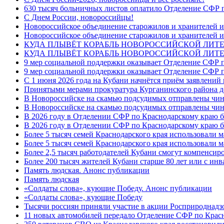
630 тысяч больничных листов оплатило Отделение СФР п
C Днем России, новороссийцы!
Новороссийское объединение старожилов и хранителей и
Новороссийское объединение старожилов и хранителей и
КУДА ПЛЫВЁТ КОРАБЛЬ НОВОРОССИЙСКОЙ ЛИТЕРА
КУДА ПЛЫВЁТ КОРАБЛЬ НОВОРОССИЙСКОЙ ЛИТЕ
9 мер социальной поддержки оказывает Отделение СФР п
9 мер социальной поддержки оказывает Отделение СФР п
С 1 июня 2026 года на Кубани начнётся приём заявлени
Принятыми мерами прокуратура Курганинского района до
В Новороссийске на скамью подсудимых отправлены чин
В Новороссийске на скамью подсудимых отправлены чин
В 2026 году в Отделении СФР по Краснодарскому краю 
В 2026 году в Отделении СФР по Краснодарскому краю 
Более 5 тысяч семей Краснодарского края использовали м
Более 5 тысяч семей Краснодарского края использовали м
Более 2,5 тысяч работодателей Кубани смогут компенсиро
Более 200 тысяч жителей Кубани старше 80 лет или с инв
Память людская. Анонс публикации
Память людская
«Солдаты слова», кующие Победу. Анонс публикации
«Солдаты слова», кующие Победу
Тысячи россиян приняли участие в акции Росприроднадз
11 новых автомобилей передало Отделение СФР по Крас