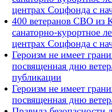
центрах Соцфонда с на
400 ветеранов СВО из 
санаторно-курортное л
центрах Соцфонда с нач
Героизм не имеет грани
посвященная дню ветер
публикации
Героизм не имеет грани
посвященная дню ветер
Правила безопасности д