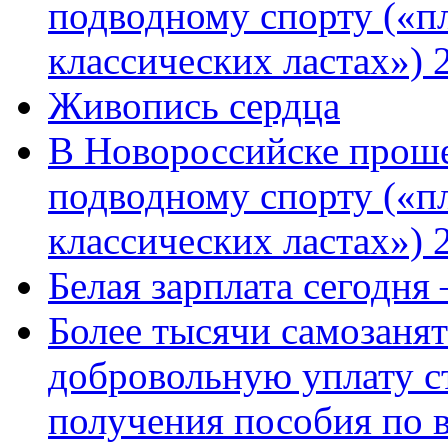
подводному спорту («пл
классических ластах») 
Живопись сердца
В Новороссийске проше
подводному спорту («пл
классических ластах») 
Белая зарплата сегодня
Более тысячи самозаня
добровольную уплату с
получения пособия по 