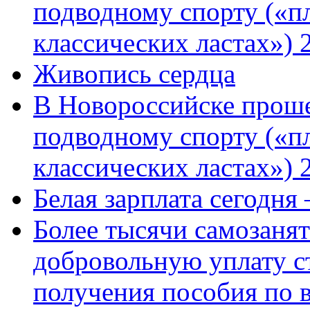
подводному спорту («пл
классических ластах») 
Живопись сердца
В Новороссийске проше
подводному спорту («пл
классических ластах») 
Белая зарплата сегодня
Более тысячи самозаня
добровольную уплату с
получения пособия по 