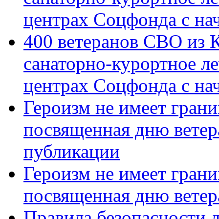
центрах Соцфонда с на
400 ветеранов СВО из 
санаторно-курортное л
центрах Соцфонда с нач
Героизм не имеет грани
посвященная дню ветер
публикации
Героизм не имеет грани
посвященная дню ветер
Правила безопасности д